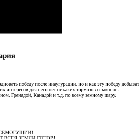
тария
новать победу после инаугурации, но и как эту победу добывать
х интересов для него нет никаких тормозов и законов.
ом, Гренадой, Канадой и т.д. по всему земному шару.
 ВСЕМОГУЩИЙ!
ЕНТ ВСЕЯ ЗЕМЛИ ГОТОВ!