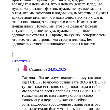
все видят и понимают, что и почему делает Запад. Не
нужна констатация фактов, нужны не пустые заявления
о том, что мы заметили и когда-нибудь ответим, а нужны
конкретные заявления о наших действиях на их шаги,
чтобы они знали, что получат в ответ. И им это не
понравилось. Почему мы этого не делаем? Довели
ситуацию- дальше некуда, нужны конкретные
адекватные ответы. В Европе, на кухнях, говорят о том,
что все, что мы строим- мы строим для них. Без
адекватных ответов возникают вопросы к власти.
1
1
Ответить
↓
Святослав
24.05.2026
Татьяна,а Вы не задумывались почему так долго
идёт СВО? Не люблю сравнивать ВОВ и СВО,но
тут всё-таки есть одно сходство,и тогда и сейчас
мы воюем со всей Европой.Перед ВОВ,СССР
только начал по настоящему строить свою
экономику и перевооружаться,а сейчас
богатая,хорошо вооружённая страна развитого
капитализма,по факту уже пятый год стоит на