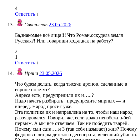
4
Ответить
↓
Святослав
23.05.2026
Ба,знакомые всё лица!!! Что Роман,оскудела земля
Русская?! Или товарищи ходят,как на работу?
2
1
Ответить
↓
Ирина
23.05.2026
Что будем делать, когда тысячи дронов, сделанные в
европе полетят?
Адреса есть, предупредили их и…..?
Надо начать разбирать , предупредите мирных — и
вперед. Народ просит уже.
Эта политика их и направлена на то, чтобы наш народ
разочаровался. Говорил же, если драка неизбежна-бей
первым. А мы все отвечаем. Так не победить тварей.
Почему сын сата….ы З (так себя называет) жив? Почему
федоров с лицом детского дегенерата, велевший убивать