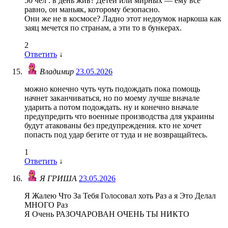
50 чел . в день жив? Детей или мирных — ему все
равно, он маньяк, которому безопасно.
Они же не в космосе? Ладно этот недоумок наркоша как
заяц мечется по странам, а эти то в бункерах.
2
Ответить
↓
Владимир
23.05.2026
можно конечно чуть чуть подождать пока помощь
начнет заканчиваться, но по моему лучше вначале
ударить а потом подождать. ну и конечно вначале
предупредить что военные производства для украины
будут атакованы без предупреждения. кто не хочет
попасть под удар бегите от туда и не возвращайтесь.
1
Ответить
↓
Я ГРИША
23.05.2026
Я Жалею Что За Тебя Голосовал хоть Раз а я Это Делал
МНОГО Раз
Я Очень РАЗОЧАРОВАН ОЧЕНЬ ТЫ НИКТО