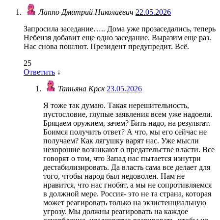
Лаппо Дмитрий Николаевич
22.05.2026
Запросила заседание….. Дома уже прозаседались, теперь
Небензя добавит еще одно заседание. Выразим еще раз.
Нас снова пошлют. Президент предупредит. Всё.
25
Ответить
↓
Татьяна Крск
23.05.2026
Я тоже так думаю. Такая нерешительность,
пустословие, глупые заявления всем уже надоели.
Бряцаем оружием, зачем? Бить надо, на результат.
Боимся получить ответ? А что, мы его сейчас не
получаем? Как лягушку варят нас. Уже мысли
нехорошие возникают о предательстве власти. Все
говорят о том, что Запад нас пытается изнутри
дестабилизировать. Да власть сама все делает для
того, чтобы народ был недоволен. Нам не
нравится, что нас гнобят, а мы не сопротивляемся
в должной мере. Россия- это не та страна, которая
может реагировать только на экзистенциальную
угрозу. Мы должны реагировать на каждое