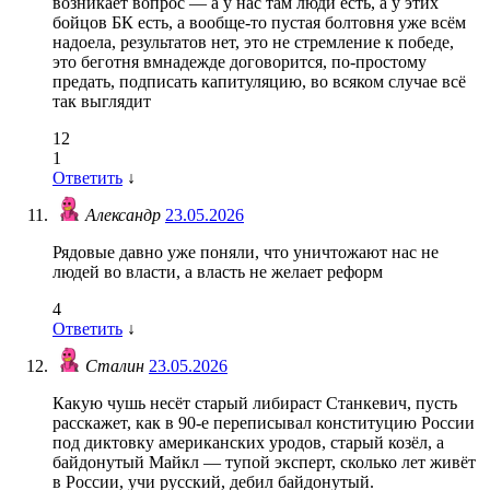
возникает вопрос — а у нас там люди есть, а у этих
бойцов БК есть, а вообще-то пустая болтовня уже всём
надоела, результатов нет, это не стремление к победе,
это беготня вмнадежде договорится, по-простому
предать, подписать капитуляцию, во всяком случае всё
так выглядит
12
1
Ответить
↓
Александр
23.05.2026
Рядовые давно уже поняли, что уничтожают нас не
людей во власти, а власть не желает реформ
4
Ответить
↓
Сталин
23.05.2026
Какую чушь несёт старый либираст Станкевич, пусть
расскажет, как в 90-е переписывал конституцию России
под диктовку американских уродов, старый козёл, а
байдонутый Майкл — тупой эксперт, сколько лет живёт
в России, учи русский, дебил байдонутый.