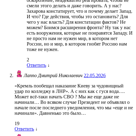
оскорбление, неадекватно реагировать, чтобы не
смели этого делать и даже говорить. А у нас?
Захарова констатирует, что и почему делает Запад.
И что? Где действия, чтобы это остановить? Для
чего у нас власть? Для констатации фактов? Не
можем? Боимся расширения фронта? Ну так у нас
есть вооружения, которые не понравятся Западу. И
не просто нам не нужен мир, в котором нет
России, но и мир, в котором гнобят Россию нам
тоже не нужен.
2
Ответить
↓
Лаппо Дмитрий Николаевич
22.05.2026
«Кремль пообещал наказание Киеву за чудовищный
удар по колледжу в ЛНР». А с них как с гуся вода….
Может всё-таки начать СВО ? Мы же еще даже не
начинали… Во всяком случае Президент не объявлял о
начале после последнего уведомления, что мы «еще и не
начинали». Давненько это было…
19
Ответить
↓