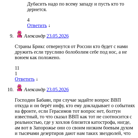
Дубасить надо по всему западу и пусть кто то
дернется.
4
Ответить
↓
Александр
23.05.2026
Страны Брикс отвернутся от России кто будет с нами
дружить если трусливо болоболим себе под нос, а не
воюем как положено.
11
1
Ответить
↓
Александр
23.05.2026
Господин Бабаян, при случае задайте вопрос ВВП
откуда и он берёт инфу, кто ему докладывает о событиях
на фронте, если Герасимов тот вопрос нет, болтун
известный, то что сказал ВВП как тот не соотносится с
реальностью, где у хохлов близится катострофа, нигде,
ам вот в Запорожье они со своим низким боевым духом
и тысячами дезертиров дают нам таких звездюлей, что