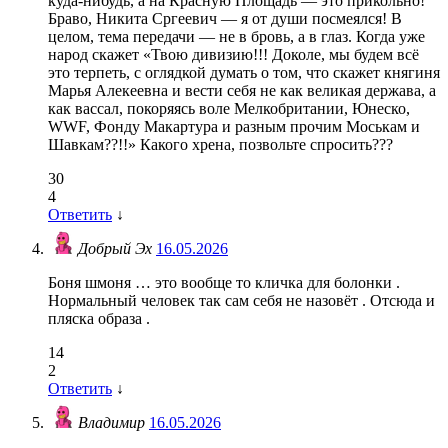
куда-нибудь, а на Красную Площадь — это прикольно!
Браво, Никита Сргеевич — я от души посмеялся! В
целом, тема передачи — не в бровь, а в глаз. Когда уже
народ скажет «Твою дивизию!!! Доколе, мы будем всё
это терпеть, с оглядкой думать о том, что скажет княгиня
Марья Алекеевна и вести себя не как великая держава, а
как вассал, покоряясь воле Мелкобритании, Юнеско,
WWF, Фонду Макартура и разным прочим Моськам и
Шавкам??!!» Какого хрена, позвольте спросить???
30
4
Ответить
↓
Добрый Эх
16.05.2026
Боня шмоня … это вообще то кличка для болонки .
Нормальный человек так сам себя не назовёт . Отсюда и
пляска образа .
14
2
Ответить
↓
Владимир
16.05.2026