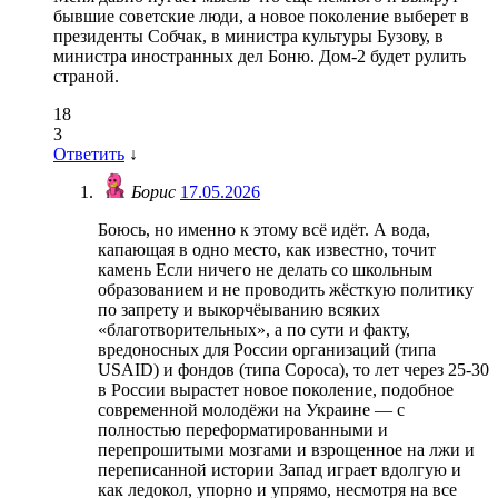
бывшие советские люди, а новое поколение выберет в
президенты Собчак, в министра культуры Бузову, в
министра иностранных дел Боню. Дом-2 будет рулить
страной.
18
3
Ответить
↓
Борис
17.05.2026
Боюсь, но именно к этому всё идёт. А вода,
капающая в одно место, как известно, точит
камень Если ничего не делать со школьным
образованием и не проводить жёсткую политику
по запрету и выкорчёыванию всяких
«благотворительных», а по сути и факту,
вредоносных для России организаций (типа
USAID) и фондов (типа Сороса), то лет через 25-30
в России вырастет новое поколение, подобное
современной молодёжи на Украине — с
полностью переформатированными и
перепрошитыми мозгами и взрощенное на лжи и
переписанной истории Запад играет вдолгую и
как ледокол, упорно и упрямо, несмотря на все