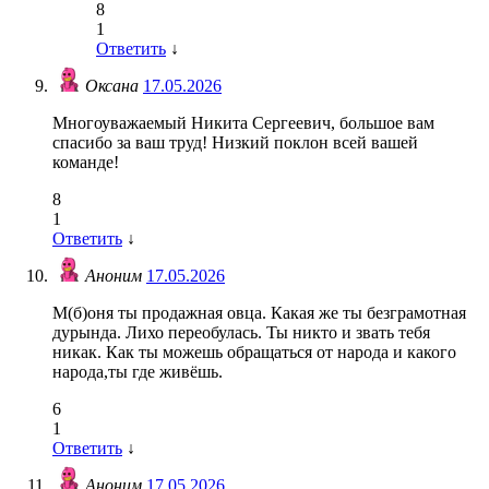
8
1
Ответить
↓
Оксана
17.05.2026
Многоуважаемый Никита Сергеевич, большое вам
спасибо за ваш труд! Низкий поклон всей вашей
команде!
8
1
Ответить
↓
Аноним
17.05.2026
М(б)оня ты продажная овца. Какая же ты безграмотная
дурында. Лихо переобулась. Ты никто и звать тебя
никак. Как ты можешь обращаться от народа и какого
народа,ты где живёшь.
6
1
Ответить
↓
Аноним
17.05.2026