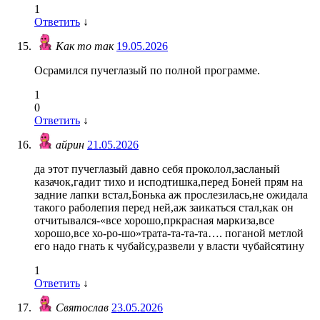
1
Ответить
↓
Как то так
19.05.2026
Осрамился пучеглазый по полной программе.
1
0
Ответить
↓
айрин
21.05.2026
да этот пучеглазый давно себя проколол,засланый
казачок,гадит тихо и исподтишка,перед Боней прям на
задние лапки встал,Бонька аж прослезилась,не ожидала
такого раболепия перед ней,аж заикаться стал,как он
отчитывался-«все хорошо,пркрасная маркиза,все
хорошо,все хо-ро-шо»трата-та-та-та…. поганой метлой
его надо гнать к чубайсу,развели у власти чубайсятину
1
Ответить
↓
Святослав
23.05.2026