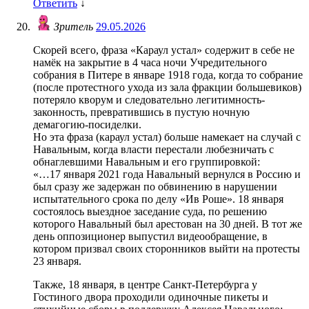
Ответить
↓
Зритель
29.05.2026
Скорей всего, фраза «Караул устал» содержит в себе не
намёк на закрытие в 4 часа ночи Учредительного
собрания в Питере в январе 1918 года, когда то собрание
(после протестного ухода из зала фракции большевиков)
потеряло кворум и следовательно легитимность-
законность, превратившись в пустую ночную
демагогию-посиделки.
Но эта фраза (караул устал) больше намекает на случай с
Навальным, когда власти перестали любезничать с
обнаглевшими Навальным и его группировкой:
«…17 января 2021 года Навальный вернулся в Россию и
был сразу же задержан по обвинению в нарушении
испытательного срока по делу «Ив Роше». 18 января
состоялось выездное заседание суда, по решению
которого Навальный был арестован на 30 дней. В тот же
день оппозиционер выпустил видеообращение, в
котором призвал своих сторонников выйти на протесты
23 января.
Также, 18 января, в центре Санкт-Петербурга у
Гостиного двора проходили одиночные пикеты и