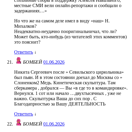
стихийные сборы в поддержку Алексея Навального;
местные СМИ вели онлайн-репортажи и сообщали о
задержаниях…»
Но что же на самом деле имел в виду «наш» Н.
Михалков?
Неадекватно-неудачно пооригинальничал, что ли?
Может быть, кто-нибудь (из читателей этих комментов)
это пояснит?
Ответить
↓
БОМБЕЙ
01.06.2026
Никита Сергеевич после » Севильского цирюльника»
был пьян. И в этом состоянии доехал до Москвы со »
Слоненком2 Медь. Кинетическая скульптура. Там
сберкамера , добрался — Вы «в где то в командировке».
Вернулся. 1 сот или начало …двухтысячных , уже не
важно. Скульптурка Ваша до сих пор . С
Благодапрностью за Вашу ДЕЯТЕЛЬНОСТЬ
Ответить
↓
БОМБЕЙ
01.06.2026