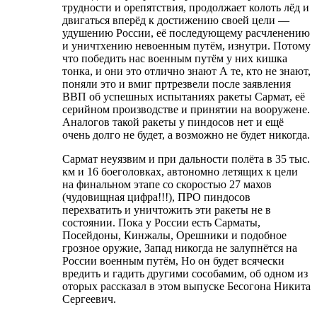
трудности и орепятствия, продолжает колоть лёд и
двигаться вперёд к достижению своей цели —
удушению России, её последующему расчленению
и уничтхению невоенным путём, изнутри. Потому
что победить нас военным путём у них кишка
тонка, и они это отлично знают А те, кто не знают,
поняли это и вмиг пртрезвели после заявления
ВВП об успешных испытаниях ракеты Сармат, её
серийном производстве и принятии на вооружене.
Аналогов такой ракеты у пиндосов нет и ещё
очень долго не будет, а возможно не будет никогда.
Сармат неуязвим и при дальности полёта в 35 тыс.
км и 16 боеголовках, автономно летящих к цели
на финальном этапе со скоростью 27 махов
(чудовищная цифра!!!), ПРО пиндосов
перехватить и уничтожить эти ракеты не в
состоянии. Пока у России есть Сарматы,
Посейдоны, Кинжалы, Орешники и подобное
грозное оружие, Запад никогда не залупнётся на
России военным путём, Но он будет всячески
вредить и гадить другими сособамим, об одном из
оторых рассказал в этом выпуске Бесогона Никита
Сергеевич.