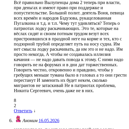
Всё правильно Вылупенцы дома 2 теперь при власти,
при деньгах и имеют право при поддержке и
попустительстве. Большой полит. деятель Воня, певица
всех времён и народов Бздузова, рукацелованная
Пугалкина и т.д. и т.п. Чему тут удивляться? Теперь о
патриотах лодку раскачивающих. Это те, которые на
вёслах сидят и своим потным трудом везут всех
пристроившихся в праздной неге на корме и тех, кто с
подзорной трубой определяет путь на носу судна. Им
нет смысла лодку раскачивать, да им это и не надо. Им
просто некогда, А чтобы не создавалась иллюзия
качания — не надо давать повода к этому. С ними надо
говорить не на форумах и в дни дат торжественных.
Говорить честно, откровенно и правдиво, чтобы у
гребущих меньше тумана было в головах а то они грести
перестанут И заменить их будет некем, сколько
мигрантов не затаскивай Не в патриотах проблема,
Никита Сергеевич, очень даже не в них.
8
2
Ответить
↓
Аноним
16.05.2026