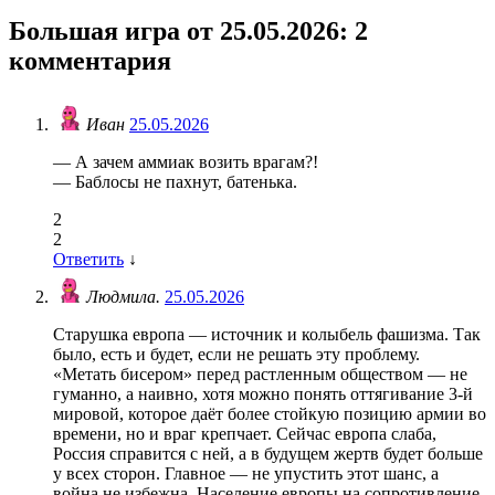
Большая игра от 25.05.2026
: 2
комментария
Иван
25.05.2026
— А зачем аммиак возить врагам?!
— Баблосы не пахнут, батенька.
2
2
Ответить
↓
Людмила.
25.05.2026
Старушка европа — источник и колыбель фашизма. Так
было, есть и будет, если не решать эту проблему.
«Метать бисером» перед растленным обществом — не
гуманно, а наивно, хотя можно понять оттягивание 3-й
мировой, которое даёт более стойкую позицию армии во
времени, но и враг крепчает. Сейчас европа слаба,
Россия справится с ней, а в будущем жертв будет больше
у всех сторон. Главное — не упустить этот шанс, а
война не избежна. Население европы на сопротивление