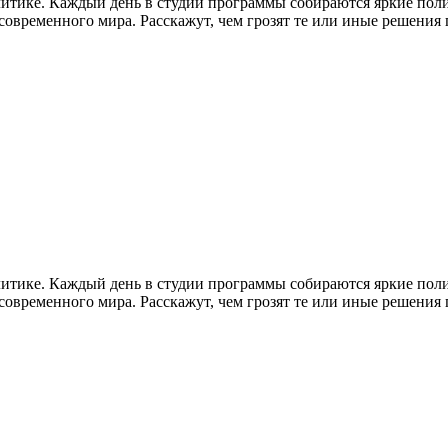
литике. Каждый день в студии программы собираются яркие пол
временного мира. Расскажут, чем грозят те или иные решения гл
литике. Каждый день в студии программы собираются яркие пол
временного мира. Расскажут, чем грозят те или иные решения гл