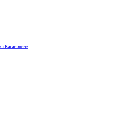
вич Каганович»