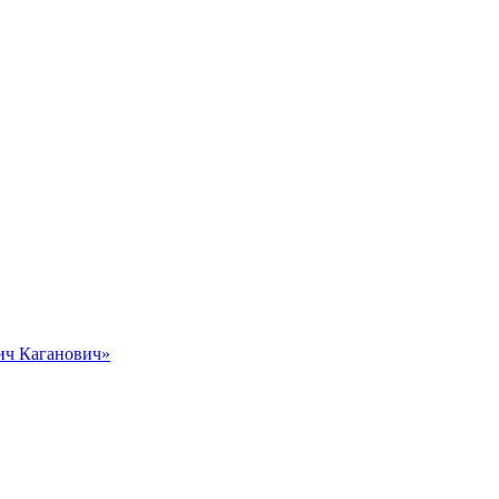
вич Каганович»