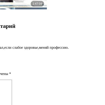
нтарий
л,если слабое здоровье,меняй профессию.
ечены
*