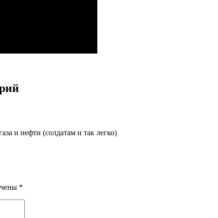
арий
за и нефти (солдатам и так легко)
ечены
*