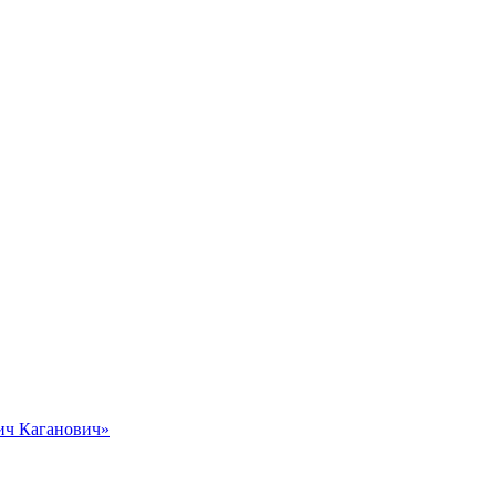
вич Каганович»