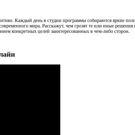
литике. Каждый день в студии программы собираются яркие пол
временного мира. Расскажут, чем грозят те или иные решения гл
занием конкретных целей заинтересованных в чем-либо сторон.
нлайн