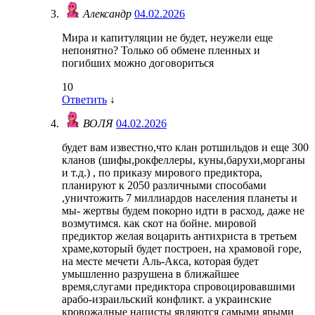
Александр
04.02.2026
Мира и капитуляции не будет, неужели еще
непонятно? Только об обмене пленных и
погибших можно договориться
10
Ответить
↓
ВОЛЯ
04.02.2026
будет вам известно,что клан ротшильдов и еще 300
кланов (шифы,рокфеллеры, куны,барухи,морганы
и т.д.) , по приказу мирового предиктора,
планируют к 2050 различными способами
,уничтожить 7 миллиардов населения планеты и
мы- жертвы будем покорно идти в расход, даже не
возмутимся. как скот на бойне. мировой
предиктор желая воцарить антихриста в третьем
храме,который будет построен, на храмовой горе,
на месте мечети Аль-Акса, которая будет
умышленно разрушена в ближайшее
время,слугами предиктора спровоцировавшими
арабо-израильский конфликт. а украинские
кровожадные нацисты являются самыми ярыми