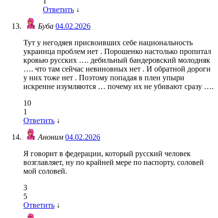
1
Ответить
↓
Буба
04.02.2026
Тут у негодяев присвоивших себе национальность
украинца проблем нет . Порошенко настолько пропитал
кровью русских …. дебильный бандеровский молодняк
…. что там сейчас невиновных нет . И обратной дороги
у них тоже нет . Поэтому попадая в плен упыри
искренне изумляются … почему их не убивают сразу ….
10
1
Ответить
↓
Аноним
04.02.2026
Я говорит в федерации, который русский человек
возглавляет, ну по крайней мере по паспорту. соловей
мой соловей.
3
5
Ответить
↓