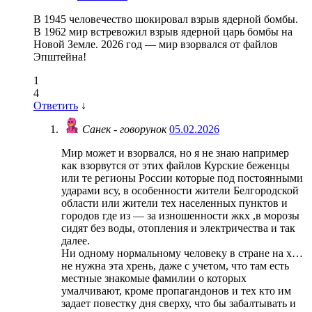
В 1945 человечество шокировал взрыв ядерной бомбы.
В 1962 мир встревожил взрыв ядерной царь бомбы на
Новой Земле. 2026 год — мир взорвался от файлов
Эпштейна!
1
4
Ответить
↓
Санек - говорунок
05.02.2026
Мир может и взорвался, но я не знаю например
как взорвутся от этих файлов Курские беженцы
или те регионы России которые под постоянными
ударами всу, в особенности жители Белгородской
области или жители тех населенных пунктов и
городов где из — за изношенности жкх ,в морозы
сидят без воды, отопления и электричества и так
далее.
Ни одному нормальному человеку в стране на х…
не нужна эта хрень, даже с учетом, что там есть
местные знакомые фамилии о которых
умалчивают, кроме пропагандонов и тех кто им
задает повестку дня сверху, что бы забалтывать и