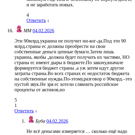
и не заработать новых.
4
Ответить
↓
ММ
04.02.2026
Эти 90млрд.украина не получит ни-ког-да.Под эти 90
млрд.страны ес должны преобрести на свои
собственные деньги ценные бумаги.Затем лишь
украина, якобы ,должна будет получать их частями, НО
страны ес имеют дыры в бюджете.По закону,вначале
формируется бюджет страны ,а уж затем идут другие
затраты страны.Во всех странах ес недостаток бюджета
на собственные нужды.По-этому,разговор о 90млрд.–это
пустой звук.Не зря ес хотели слямзить российские
проценты от активов,но
5
1
Ответить
↓
Буба
04.02.2026
Не всё деньгами измеряется … сколько ещё надо