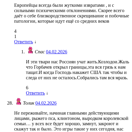
Европейцы всегда были жуткими извратами , и с
сильными психическими отклонениями. Скорее всего
даёт о себе близкородственное скрещивание и побочные
патологии, которые идут ещё со средних веков
4
1
Ответить
↓
Спас
04.02.2026
И эти твари нас Россиян учат жить.Козлодои.Жаль
что Горбачев открыл границы,эта вся грязь к нам
тащат.И когда Господь накажет США так чтобы и
следа от них не осталось.Собрались там вся мразь.
6
Ответить
↓
Толик
04.02.2026
Не переживайте, начиная главными действующими
лицами, рыжего пса, клинтоном, выродком королевской
семьи… у всех все будет хорошо, замнут, закроют и
скажут так и было. Это игры такие у них сегодня, нас