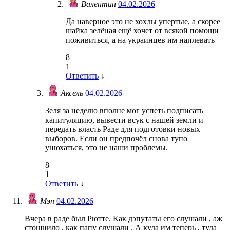
Валентин
04.02.2026
Да наверное это не хохлы упертые, а скорее
шайка зелёная ещё хочет от всякой помощи
поживиться, а на украинцев им наплевать
8
1
Ответить
↓
Аксель
04.02.2026
Зеля за неделю вполне мог успеть подписать
капитуляцию, вывести всук с нашей земли и
передать власть Раде для подготовки новых
выборов. Если он предпочёл снова тупо
унюхаться, это не наши проблемы.
8
1
Ответить
↓
Мэн
04.02.2026
Вчера в раде был Рютте. Как дэпутаты его слушали , аж
стошнило , как папу слушали . А куда им теперь , туда