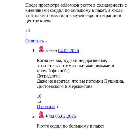
После просмотра обломков рютте в солидарность с
киевлянами сходил по большому в пакет, а хохлы
этот пакет поместили в музей евроинтеграции в
центре киева
24
2
Ответить
↓
Лекка
04.02.2026
Когда же вы, мудаки недоразвитые,
заткнётесь с этими пакетами, ямками и
прочей фигнёй.)
Деграданты.
Даже не верится, что вы потомки Пушкина,
Достоевского и Лермонтова.
10
12
Ответить
↓
Vlad
05.02.2026
Рютте содил по большому в пакет