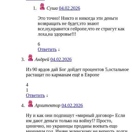
Суша
04.02.2026
Это точно! Никто и никогда эти деньги
возвращать не будет,это знают
все,ну,нравится гейропе,что ее стригут как
лоха,на здоровье!!!
6
Ответить
↓
Андрей
04.02.2026
Из 90 ярдов дай Бог дойдет процентов 5,остальное
растащат по карманам ещё в Европе
4
1
Ответить
↓
Архитектор
04.02.2026
Ну и как они подпишут «мирный договор» Если
им дают деньги только на войну!? Просто,
цинично, но украинцы проданы воевать ещо
минимум год. Иначе зеленскому не вернуть долги,