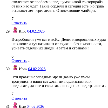
отвлекают от проблем и под шумок какой то сюрпрайз
от них нас ждет. Такие бордели и сегодня есть, но грязь
всплывет лет через десять. Отвлекающие манёвры.
7
Ответить
↓
Кто
04.02.2026
Испробовали уже вся и всё… Денег наворованных куры
не клюют и тут начинают от скуки и безнаказанности,
убивать отдельных людей, а затем и странами!
6
Ответить
↓
Иван
04.02.2026
Эти правящие западные мрази давно уже умом
тронулись, а наши все хотят им подлизаться или
подлизать, да еще и свои законы под них подстраиваим .
7
Ответить
↓
Ксю
04.02.2026