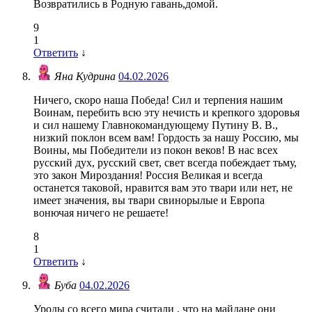
Возвратились в Родную гавань,домой.
9
1
Ответить
↓
Яна Кудрина
04.02.2026
Ничего, скоро наша Победа! Сил и терпения нашим
Воинам, перебить всю эту нечисть и крепкого здоровья
и сил нашему Главнокомандующему Путину В. В.,
низкий поклон всем вам! Гордость за нашу Россию, мы
Воины, мы Победители из покон веков! В нас всех
русский дух, русский свет, свет всегда побеждает тьму,
это закон Мироздания! Россия Великая и всегда
останется таковой, нравится вам это твари или нет, не
имеет значения, вы твари свинорылые и Европа
вонючая ничего не решаете!
8
1
Ответить
↓
Буба
04.02.2026
Уроды со всего мира считали , что на майдане они