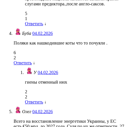
слугами предиктора.,после англо-саксов.
5
1
Ответить
↓
Буба
04.02.2026
Поляки как нашкодившие коты что то почуяли .
6
2
Ответить
↓
У
04.02.2026
гиены отменный нюх
2
2
Ответить
↓
Олег
04.02.2026
Всего на восстановление энергетики Украины, у ЕС
есть €50 мрд. до 2027 года. Судя по их же отчетности, 27