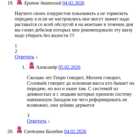
Храпов Анатолий
04.02.2026
Научите своих плауристов показывать а не тормозить
передачу а если не настроились ине могут значит надо
раставатся со всей обслугой я на монтаже в течении дня
вы гонял дебилов еоторых мне рекомендовали эту шизу
надо убирать без жалости !!!
1
2
Ответить
↓
Александр
05.02.2026
Сколько лет Генри говорит, Михеев говорит,
Соловьёв говорит да основная масса кто бывает на
передаче, но воз и ныне там. С системой из
девяностых и с людьми которые приняли систему
навязанную Западом ни чего реформировать не
возможно, они зубами держатся
3
Ответить
↓
Светлана Балабан
04.02.2026