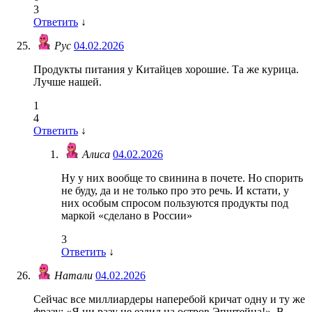
3
Ответить
↓
Рус
04.02.2026
Продукты питания у Китайцев хорошие. Та же курица.
Лучше нашей.
1
4
Ответить
↓
Алиса
04.02.2026
Ну у них вообще то свинина в почете. Но спорить
не буду, да и не только про это речь. И кстати, у
них особым спросом пользуются продукты под
маркой «сделано в России»
3
Ответить
↓
Натали
04.02.2026
Сейчас все миллиардеры наперебой кричат одну и ту же
фразу: «Я ни разу не ездил на остров Эпштейна!». В