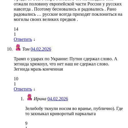
отжали половину европейской части России у русских
навсегда . Поэтому бесновались и радовались . Рано
радовались … русские всегда приходят поклониться на
могилы своих великих предков .
14
1
Ответить
↓
Том
04.02.2026
Трамп о ударах по Украине: Путин сдержал слово. А
зегнида хрюкнул, что нет наш не сдержал слово.
Зегнида мразь конченная
10
1
Ответить
↓
Ирина
04.02.2026
Зелибобу ткнули носом во вранье, публично). Где
то захныкал криворотый наркалыга
9