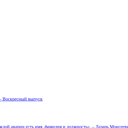
— Воскресный выпуск
ждой аварии есть имя, фамилия и должность», – Лазарь Моисее