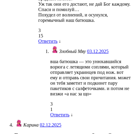
Уж так они его достают, не дай Бог каждому.
Спаси и помилуй…
Похудел от волнений, и осунулся,
горемычный наш батюшка.
3
15
Ответить
↓
Злобный Мяу
03.12.2025
вша батюшка — это унюхавшийся
ворюга с летящими соплями, который
отправляет украинцев под нож. вот
ему и отправь свои причитания. может
он тебя заметит и подкинет пару
пакетиков с салфеточками. и потом не
визжи «а нас за що»
3
1
Ответить
↓
Карина
02.12.2025