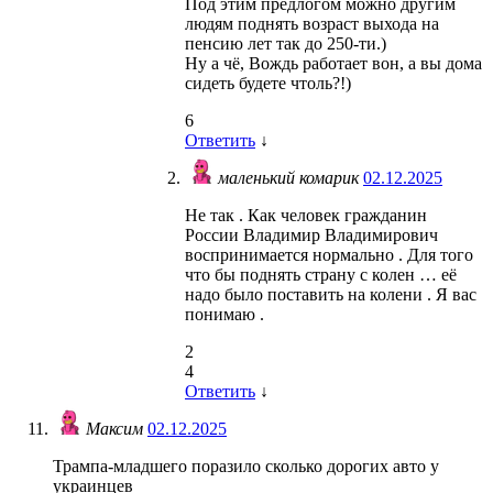
Под этим предлогом можно другим
людям поднять возраст выхода на
пенсию лет так до 250-ти.)
Ну а чё, Вождь работает вон, а вы дома
сидеть будете чтоль?!)
6
Ответить
↓
маленький комарик
02.12.2025
Не так . Как человек гражданин
России Владимир Владимирович
воспринимается нормально . Для того
что бы поднять страну с колен … её
надо было поставить на колени . Я вас
понимаю .
2
4
Ответить
↓
Максим
02.12.2025
Трампа-младшего поразило сколько дорогих авто у
украинцев