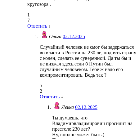
кругозора .
1
7
Ответить
↓
Ольга
02.12.2025
Случайный человек не смог бы задержаться
во власти в России на 230 ле, поднять страну
с колен, сделать ее суверенной. Да ты бы и
не визжал здесь,если б Путин был
случайным человеком. Тебе ж надо его
компроментировать. Ведь так ?
5
2
Ответить
↓
Лекка
02.12.2025
Ты думаешь. что
Владимирвладимирович просидит на
престоле 230 лет?
Ну, вполне может быть.)