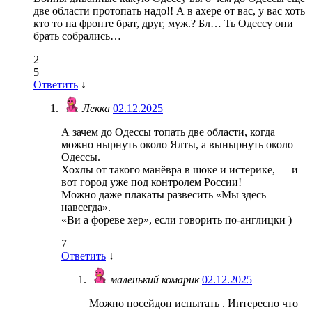
две области протопать надо!! А в ахере от вас, у вас хоть
кто то на фронте брат, друг, муж.? Бл… Ть Одессу они
брать собрались…
2
5
Ответить
↓
Лекка
02.12.2025
А зачем до Одессы топать две области, когда
можно нырнуть около Ялты, а вынырнуть около
Одессы.
Хохлы от такого манёвра в шоке и истерике, — и
вот город уже под контролем России!
Можно даже плакаты развесить «Мы здесь
навсегда».
«Ви а фореве хер», если говорить по-англицки )
7
Ответить
↓
маленький комарик
02.12.2025
Можно посейдон испытать . Интересно что