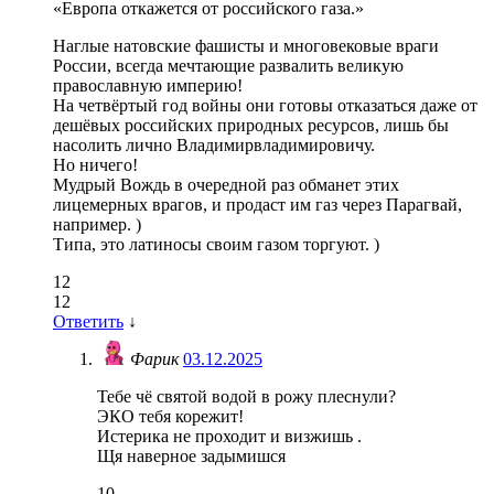
«Европа откажется от российского газа.»
Наглые натовские фашисты и многовековые враги
России, всегда мечтающие развалить великую
православную империю!
На четвёртый год войны они готовы отказаться даже от
дешёвых российских природных ресурсов, лишь бы
насолить лично Владимирвладимировичу.
Но ничего!
Мудрый Вождь в очередной раз обманет этих
лицемерных врагов, и продаст им газ через Парагвай,
например. )
Типа, это латиносы своим газом торгуют. )
12
12
Ответить
↓
Фарик
03.12.2025
Тебе чё святой водой в рожу плеснули?
ЭКО тебя корежит!
Истерика не проходит и визжишь .
Щя наверное задымишся
10