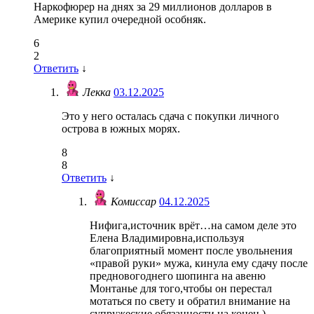
Наркофюрер на днях за 29 миллионов долларов в
Америке купил очередной особняк.
6
2
Ответить
↓
Лекка
03.12.2025
Это у него осталась сдача с покупки личного
острова в южных морях.
8
8
Ответить
↓
Комиссар
04.12.2025
Нифига,источник врёт…на самом деле это
Елена Владимировна,используя
благоприятный момент после увольнения
«правой руки» мужа, кинула ему сдачу после
предновогоднего шопинга на авеню
Монтанье для того,чтобы он перестал
мотаться по свету и обратил внимание на
супружеские обязанности на конец )