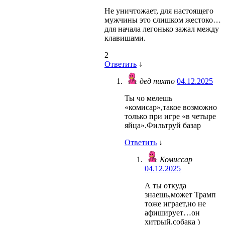
Не уничтожает, для настоящего
мужчины это слишком жестоко…
для начала легонько зажал между
клавишами.
2
Ответить
↓
дед пихто
04.12.2025
Ты чо мелешь
«комисар»,такое возможно
только при игре «в четыре
яйца».Фильтруй базар
Ответить
↓
Комиссар
04.12.2025
А ты откуда
знаешь,может Трамп
тоже играет,но не
афиширует…он
хитрый,собака )