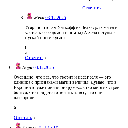
Ответить
↓
Жека
03.12.2025
Угар, по итогам Уиткофф на Зелю ср.ть хотел и
улетел к себе домой в штаты) А Зеля петушара
пускай ногти кусает
8
2
Ответить
↓
Лора
03.12.2025
Очевидно, что все, что творит и несёт зеля — это
клиника с признаками магии величия. Думаю, что в
Европе это уже поняли, но руководство многих стран
боится, что придется ответить за все, что они
натворили….
6
1
Ответить
↓
Иваныч
03.12.2025