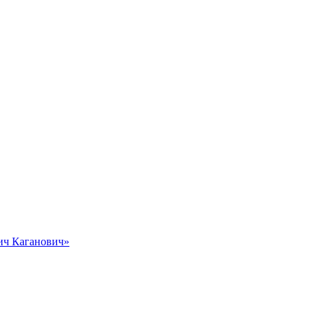
вич Каганович»