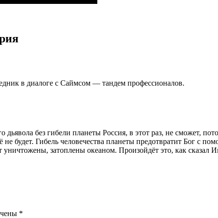
ария
дник в диалоге с Саймсом — тандем профессионалов.
 дьявола без гибели планеты Россия, в этот раз, не сможет, по
её не будет. Гибель человечества планеты предотвратит Бог с 
 уничтожены, затоплены океаном. Произойдёт это, как сказал 
ечены
*