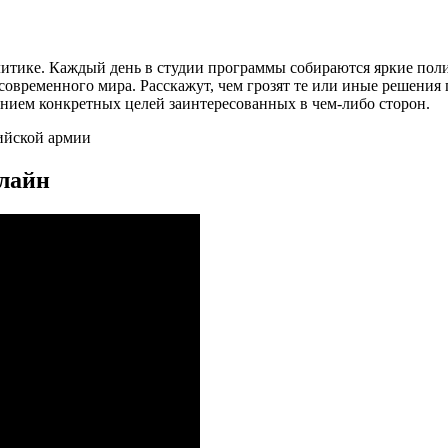
литике. Каждый день в студии программы собираются яркие пол
временного мира. Расскажут, чем грозят те или иные решения гл
занием конкретных целей заинтересованных в чем-либо сторон.
ийской армии
нлайн