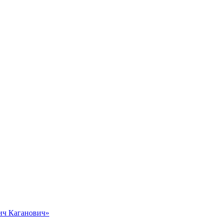
вич Каганович»