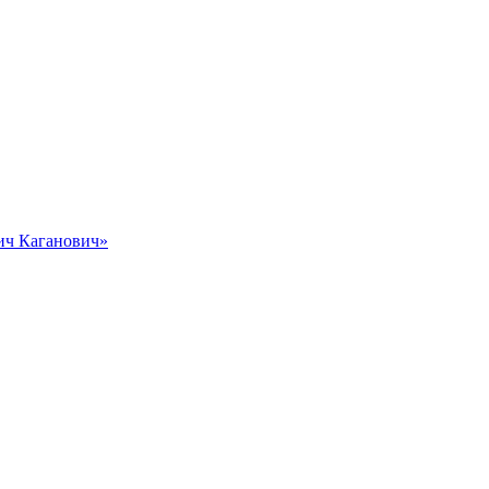
вич Каганович»