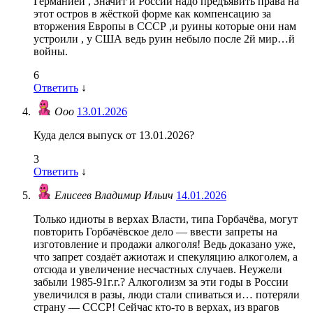
Германией , Значит и России надо предъявить права на
этот остров в жёсткой форме как компенсацию за
вторжения Европы в СССР ,и руины которые они нам
устроили , у США ведь руин небыло после 2й мир…й
войны.
6
Ответить
↓
Ооо
13.01.2026
Куда делся выпуск от 13.01.2026?
3
Ответить
↓
Елисеев Владимир Ильич
14.01.2026
Только идиоты в верхах Власти, типа Горбачёва, могут
повторить Горбачёвское дело — ввести запреты на
изготовление и продажи алкоголя! Ведь доказано уже,
что запрет создаёт ажиотаж и спекуляцию алкоголем, а
отсюда и увеличение несчастных случаев. Неужели
забыли 1985-91г.г.? Алкоголизм за эти годы в России
увеличился в разы, люди стали спиваться и… потеряли
страну — СССР! Сейчас кто-то в верхах, из врагов