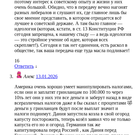
поэтому интерес к советскому опыту и жизни у них
очень большой. Обидно, что в передачу вечно нагонят
разных либералов и слушают их, где главное лишь бы
свое мнение представить, в котором отрицается всё
лучшее в советской державе. А там было главное —
идеология (которая, кстати, в ст. 13 Конституции РФ
сегодня запрещена, к нашему стыду — а ведь идеология
— это стройное учение об идее, которая всех
скрепляет!). Сегодня и так нет единения, есть раскол в
обществе, так ваша передача еще туда масла подливает!
16
Ответить
↓
Алекс
13.01.2026
Америка очень хорошо умеет манипулировать налогами,
если они и заплатят гринланцам по 100.000 то через
10ть лет они у них эти все деньги и заберут назад в виде
всеразличных налогов даже я бы сказал с процентами 🤣
деньги у гринланцев будут после выплат значит и
налоги поднимут. Дания запустила козла в свой огород
капусту посторожить, теперь козёл заявил что не только
капуста его но и огород. Германия так же
капитулировала перед Россией , как Дания перед