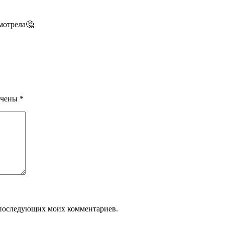
мотрела🤔
ечены
*
ля последующих моих комментариев.