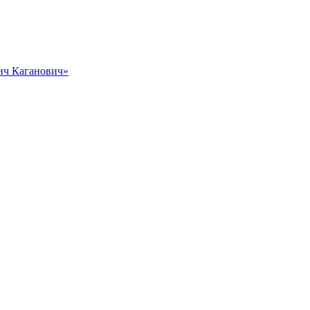
вич Каганович»