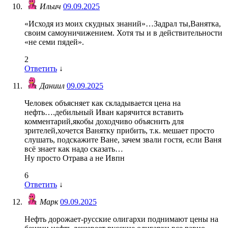
Ильич
09.09.2025
«Исходя из моих скудных знаний»…Задрал ты,Ванятка,
своим самоуничижением. Хотя ты и в действительности
«не семи пядей».
2
Ответить
↓
Даниил
09.09.2025
Человек объясняет как складывается цена на
нефть….дебильный Иван карячится вставить
комментарий,якобы доходчиво объяснить для
зрителей,хочется Ванятку прибить, т.к. мешает просто
слушать, подскажите Ване, зачем звали гостя, если Ваня
всё знает как надо сказать…
Ну просто Отрава а не Ивпн
6
Ответить
↓
Марк
09.09.2025
Нефть дорожает-русские олигархи поднимают цены на