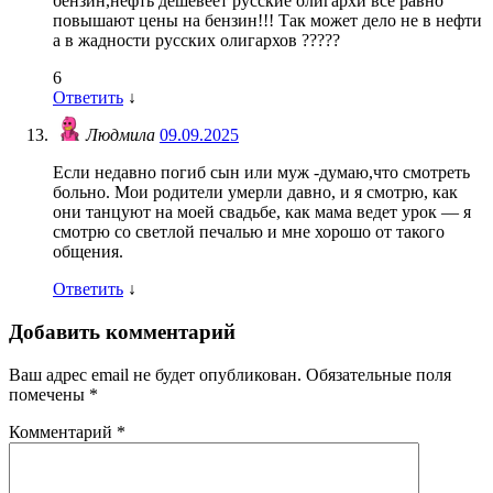
бензин,нефть дешевеет русские олигархи все равно
повышают цены на бензин!!! Так может дело не в нефти
а в жадности русских олигархов ?????
6
Ответить
↓
Людмила
09.09.2025
Если недавно погиб сын или муж -думаю,что смотреть
больно. Мои родители умерли давно, и я смотрю, как
они танцуют на моей свадьбе, как мама ведет урок — я
смотрю со светлой печалью и мне хорошо от такого
общения.
Ответить
↓
Добавить комментарий
Ваш адрес email не будет опубликован.
Обязательные поля
помечены
*
Комментарий
*