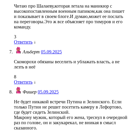
Читаю про Шалаеву,которая летала на маникюр с
высокопоставленным военным папиком,как она пишет
и показывает в своем блоге.И думаю,может ее послать
на переговоры.Это ж все объясняет про тимуров и его
команду.
3
Ответить
↓
Альберт
05.09.2025
Скоморохи обязаны веселить и ублажать власть, а не
лезть в неё
8
Ответить
↓
Фишер
05.09.2025
Не будет никакой встречи Путина и Зелинского. Если
только Путин не решит посетить камеру в Лефортово,
где будет сидеть Зелинский.
Макрону мужик, который его жена, треснул в очередной
раз по голове, он и закукарекал, не вникая в смысл
сказанного.