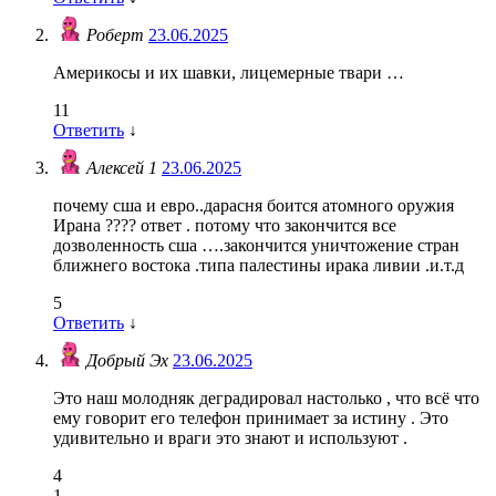
Роберт
23.06.2025
Америкосы и их шавки, лицемерные твари …
11
Ответить
↓
Алексей 1
23.06.2025
почему сша и евро..дарасня боится атомного оружия
Ирана ???? ответ . потому что закончится все
дозволенность сша ….закончится уничтожение стран
ближнего востока .типа палестины ирака ливии .и.т.д
5
Ответить
↓
Добрый Эх
23.06.2025
Это наш молодняк деградировал настолько , что всё что
ему говорит его телефон принимает за истину . Это
удивительно и враги это знают и используют .
4
1