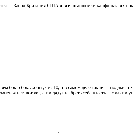
ежится … Запад Британия США и все помошники канфликта их пок
вём бок о бок….они ,7 из 10, и в самом деле такие — подлые и 
мненья нет, вот когда им дадут выбрать себе власть….с каким