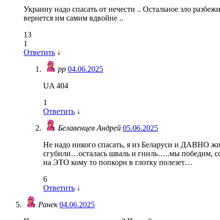
Украину надо спасать от нечести .. Остальное зло разб
вернется им самим вдвойне ..
13
1
Ответить
↓
pp
04.06.2025
UA 404
1
Ответить
↓
Белавенцев Андрей
05.06.2025
Не надо никого спасать, я из Беларуси и ДАВНО жи
сгубили…осталась шваль и гниль…..мы победим, со
на ЭТО кому то попкорн в глотку полезет…
6
Ответить
↓
Ранек
04.06.2025