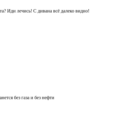
а? Иди лечись! С дивана всё далеко видно!
нется без газа и без нефти