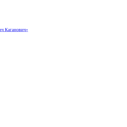
вич Каганович»