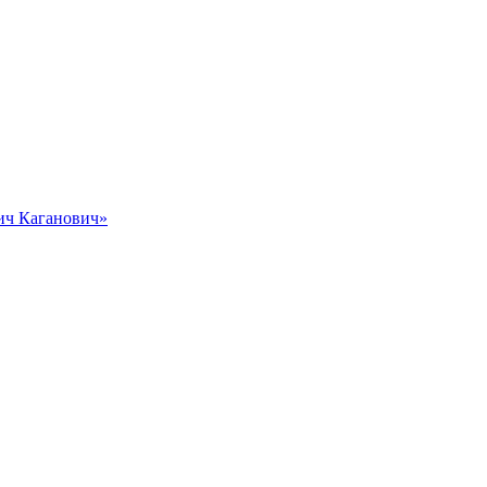
вич Каганович»