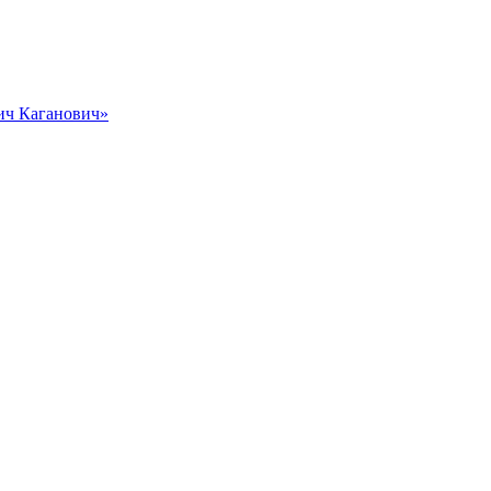
вич Каганович»