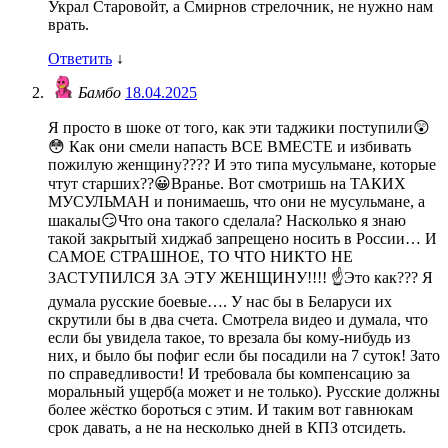
Украл Старовойт, а Смирнов стрелочник, не нужно нам
врать.
Ответить
↓
Бамбо
18.04.2025
Я просто в шоке от того, как эти таджики поступили😲
😳 Как они смели напасть ВСЕ ВМЕСТЕ и избивать
пожилую женщину???? И это типа мусульмане, которые
чтут старших??😀Вранье. Вот смотришь на ТАКИХ
МУСУЛЬМАН и понимаешь, что они не мусульмане, а
шакалы😏Что она такого сделала? Насколько я знаю
такой закрытый хиджаб запрещено носить в России… И
САМОЕ СТРАШНОЕ, ТО ЧТО НИКТО НЕ
ЗАСТУПИЛСЯ ЗА ЭТУ ЖЕНЩИНУ!!!! ☝️Это как??? Я
думала русские боевые…. У нас бы в Беларуси их
скрутили бы в два счета. Смотрела видео и думала, что
если бы увидела такое, то врезала бы кому-нибудь из
них, и было бы пофиг если бы посадили на 7 суток! Зато
по справедливости! И требовала бы компенсацию за
моральный ущерб(а может и не только). Русские должны
более жёстко бороться с этим. И таким вот гавнюкам
срок давать, а не на несколько дней в КПЗ отсидеть.