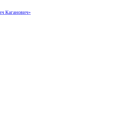
вич Каганович»