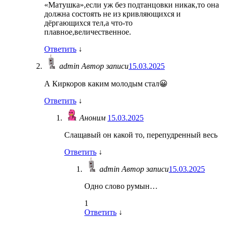
«Матушка»,если уж без подтанцовки никак,то она
должна состоять не из кривляющихся и
дёргающихся тел,а что-то
плавное,величественное.
Ответить
↓
admin
Автор записи
15.03.2025
А Киркоров каким молодым стал😀
Ответить
↓
Аноним
15.03.2025
Слащавый он какой то, перепудренный весь
Ответить
↓
admin
Автор записи
15.03.2025
Одно слово румын…
1
Ответить
↓