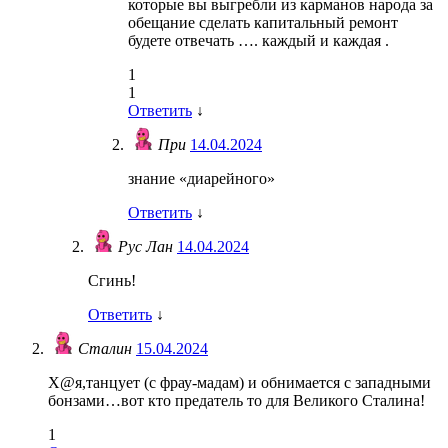
которые вы выгребли из карманов народа за
обещание сделать капитальный ремонт
будете отвечать …. каждый и каждая .
1
1
Ответить
↓
При
14.04.2024
знание «диарейного»
Ответить
↓
Рус Лан
14.04.2024
Сгинь!
Ответить
↓
Сталин
15.04.2024
Х@я,танцует (с фрау-мадам) и обнимается с западными
бонзами…вот кто предатель то для Великого Сталина!
1