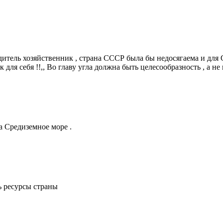
одитель хозяйственник , страна СССР была бы недосягаема и дл
как для себя !!,, Во главу угла должна быть целесообразность , а не
а Средиземное море .
ь ресурсы страны