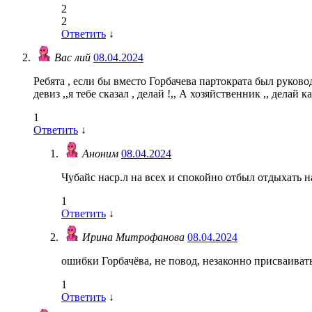
2
2
Ответить
↓
Вас лий
08.04.2024
Ребята , если бы вместо Горбачева партократа был руков
девиз ,,я тебе сказал , делай !,, А хозяйственник ,, делай 
1
Ответить
↓
Аноним
08.04.2024
Чубайс наср.л на всех и спокойно отбыл отдыхать н
1
Ответить
↓
Ирина Митрофанова
08.04.2024
ошибки Горбачёва, не повод, незаконно присваиват
1
Ответить
↓