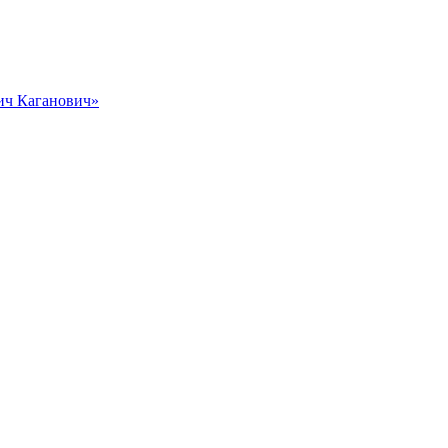
вич Каганович»