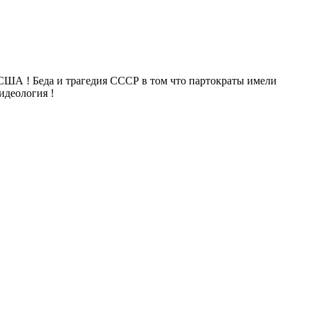
я США ! Беда и трагедия СССР в том что партократы имели
 идеология !