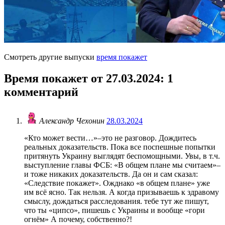
Смотреть другие выпуски
время покажет
Время покажет от 27.03.2024
: 1
комментарий
Александр Чехонин
28.03.2024
«Кто может вести…»–это не разговор. Дождитесь
реальных доказательств. Пока все поспешные попытки
притянуть Украину выглядят беспомощными. Увы, в т.ч.
выступление главы ФСБ: «В общем плане мы считаем»–
и тоже никаких доказательств. Да он и сам сказал:
«Следствие покажет». Ожднако «в общем плане» уже
им всё ясно. Так нельзя. А когда призываешь к здравому
смыслу, дождаться расследования. тебе тут же пишут,
что ты «ципсо», пишешь с Украины и вообще «гори
огнём» А почему, собственно?!