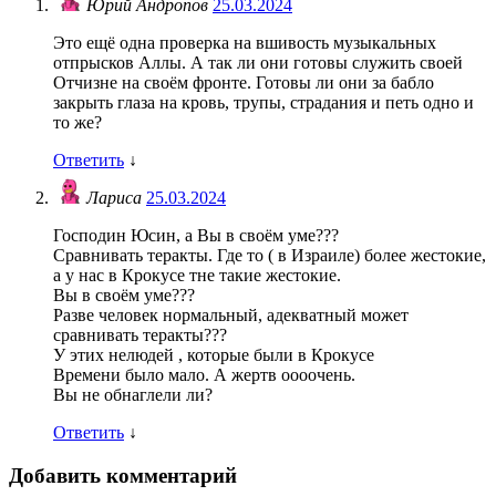
Юрий Андропов
25.03.2024
Это ещё одна проверка на вшивость музыкальных
отпрысков Аллы. А так ли они готовы служить своей
Отчизне на своём фронте. Готовы ли они за бабло
закрыть глаза на кровь, трупы, страдания и петь одно и
то же?
Ответить
↓
Лариса
25.03.2024
Господин Юсин, а Вы в своём уме???
Сравнивать теракты. Где то ( в Израиле) более жестокие,
а у нас в Крокусе тне такие жестокие.
Вы в своём уме???
Разве человек нормальный, адекватный может
сравнивать теракты???
У этих нелюдей , которые были в Крокусе
Времени было мало. А жертв оооочень.
Вы не обнаглели ли?
Ответить
↓
Добавить комментарий