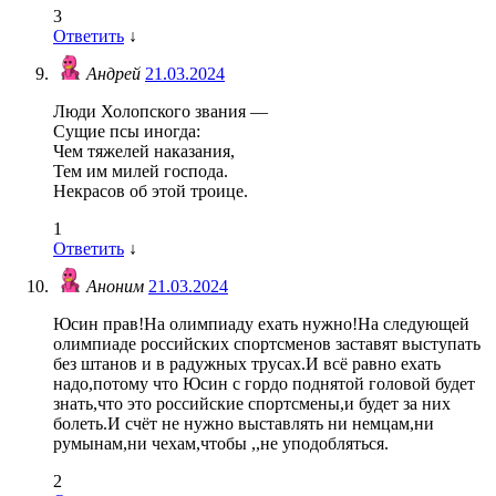
3
Ответить
↓
Андрей
21.03.2024
Люди Холопского звания —
Сущие псы иногда:
Чем тяжелей наказания,
Тем им милей господа.
Некрасов об этой троице.
1
Ответить
↓
Аноним
21.03.2024
Юсин прав!На олимпиаду ехать нужно!На следующей
олимпиаде российских спортсменов заставят выступать
без штанов и в радужных трусах.И всё равно ехать
надо,потому что Юсин с гордо поднятой головой будет
знать,что это российские спортсмены,и будет за них
болеть.И счёт не нужно выставлять ни немцам,ни
румынам,ни чехам,чтобы ,,не уподобляться.
2