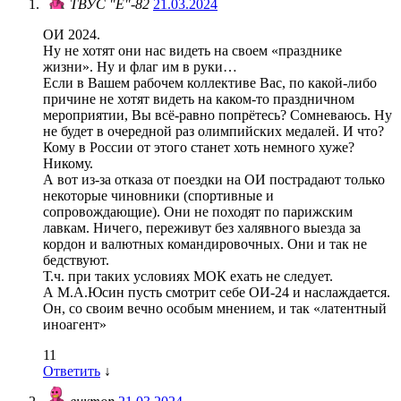
ТВУС "Е"-82
21.03.2024
ОИ 2024.
Ну не хотят они нас видеть на своем «празднике
жизни». Ну и флаг им в руки…
Если в Вашем рабочем коллективе Вас, по какой-либо
причине не хотят видеть на каком-то праздничном
мероприятии, Вы всё-равно попрётесь? Сомневаюсь. Ну
не будет в очередной раз олимпийских медалей. И что?
Кому в России от этого станет хоть немного хуже?
Никому.
А вот из-за отказа от поездки на ОИ пострадают только
некоторые чиновники (спортивные и
сопровождающие). Они не походят по парижским
лавкам. Ничего, переживут без халявного выезда за
кордон и валютных командировочных. Они и так не
бедствуют.
Т.ч. при таких условиях МОК ехать не следует.
А М.А.Юсин пусть смотрит себе ОИ-24 и наслаждается.
Он, со своим вечно особым мнением, и так «латентный
иноагент»
11
Ответить
↓