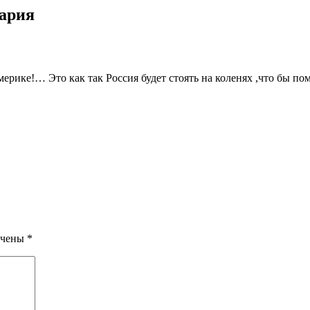
тария
рике!… Это как так Россия будет стоять на коленях ,что бы по
ечены
*