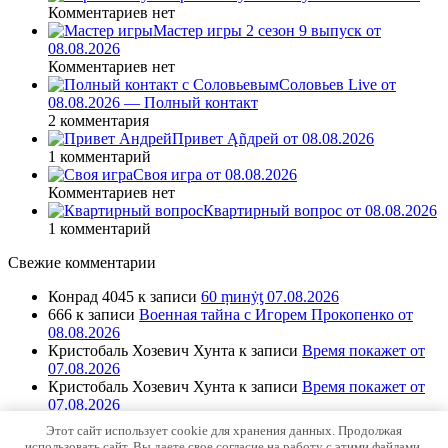
Комментариев нет
Мастер игры 2 сезон 9 выпуск от
08.08.2026
Комментариев нет
Соловьев Live от
08.08.2026 — Полный контакт
2 комментария
Привет Ąñдpей от 08.08.2026
1 комментарий
Своя игра от 08.08.2026
Комментариев нет
Квартирный вопрос от 08.08.2026
1 комментарий
Свежие комментарии
Конрад 4045
к записи
60 ṃинẏƫ 07.08.2026
666
к записи
Военная тайна с Игорем Прокопенко от
08.08.2026
Кристобаль Хозевич Хунта
к записи
Время покажет от
07.08.2026
Кристобаль Хозевич Хунта
к записи
Время покажет от
07.08.2026
Кристобаль Хозевич Хунта
к записи
Время покажет от
Этот сайт использует cookie для хранения данных. Продолжая
07.08.2026
использовать сайт, Вы даете свое согласие на работу с этими файлами.