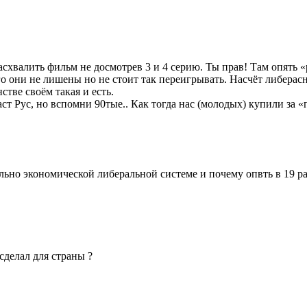
асхвалить фильм не досмотрев 3 и 4 серию. Ты прав! Там опять
о они не лишены но не стоит так переигрывать. Насчёт либерас
тве своём такая и есть.
раст Рус, но вспомни 90тые.. Как тогда нас (молодых) купили за 
но экономической либеральной системе и почему опвть в 19 раз
 сделал для страны ?