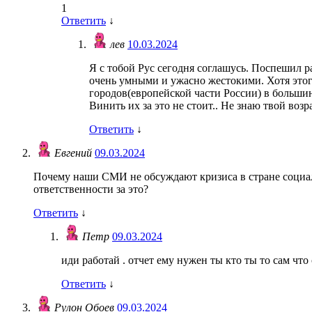
1
Ответить
↓
лев
10.03.2024
Я с тобой Рус сегодня соглашусь. Поспешил р
очень умными и ужасно жестокими. Хотя этог
городов(европейской части России) в большинс
Винить их за это не стоит.. Не знаю твой воз
Ответить
↓
Евгений
09.03.2024
Почему наши СМИ не обсуждают кризиса в стране социаль
ответственности за это?
Ответить
↓
Петр
09.03.2024
иди работай . отчет ему нужен ты кто ты то сам что
Ответить
↓
Рулон Обоев
09.03.2024