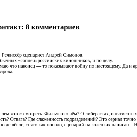
онтакт
: 8 комментариев
. Режиссёр сценарист Андрей Симонов.
з обычных «соплей»российских киношников, и по делу.
думаю что наконец — то показывают войну по настоящему. Да и а
арова.
чем «это» смотреть. Фильм то о чём? О либерастах, о пятисотых 
ть? Отвага? Где слаженность подразделений? Это сериал точно з
но дешёвое, снято как попало, сценарий на коленках написан…Н