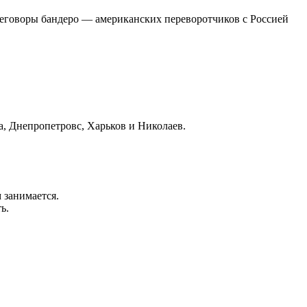
реговоры бандеро — американских переворотчиков с Россией
а, Днепропетровс, Харьков и Николаев.
м занимается.
ь.