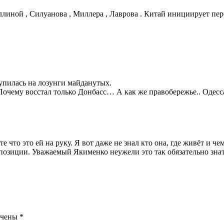
ллиной , Силуанова , Миллера , Лаврова . Китай инициирует пе
купилась на лозунги майданутых.
Почему восстал только Донбасс… А как же правобережье.. Одесс
 что это ей на руку. Я вот даже не знал кто она, где живёт и че
ппозиции. Уважаемый Якименко неужели это так обязательно знат
ечены
*