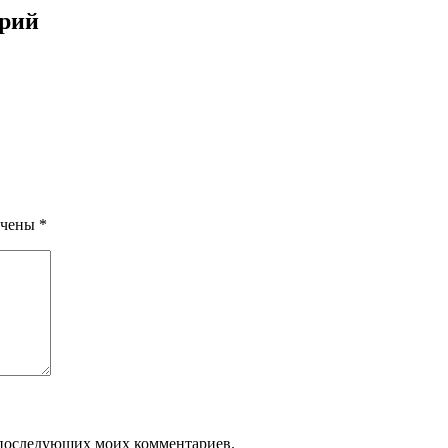
арий
ечены
*
ля последующих моих комментариев.