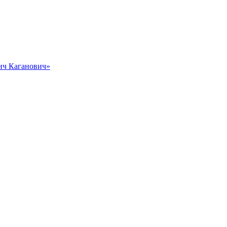
вич Каганович»