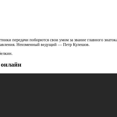
ники передачи поборются свои умом за звание главного знатока
управления. Неизменный ведущий — Петр Кулешов.
белкин.
ь онлайн