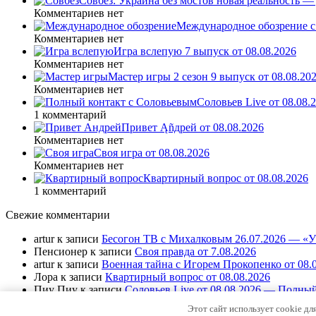
Совбез: Украина без мостов новая реальность 
Комментариев нет
Международное обозрение с
Комментариев нет
Игра вслепую 7 выпуск от 08.08.2026
Комментариев нет
Мастер игры 2 сезон 9 выпуск от 08.08.20
Комментариев нет
Соловьев Live от 08.08
1 комментарий
Привет Ąñдpей от 08.08.2026
Комментариев нет
Своя игра от 08.08.2026
Комментариев нет
Квартирный вопрос от 08.08.2026
1 комментарий
Свежие комментарии
artur
к записи
Бесогон ТВ с Михалковым 26.07.2026 — «У 
Пенсионер
к записи
Своя правда от 7.08.2026
artur
к записи
Военная тайна с Игорем Прокопенко от 08.
Лора
к записи
Квартирный вопрос от 08.08.2026
Пиу Пиу
к записи
Соловьев Live от 08.08.2026 — Полный
Этот сайт использует cookie дл
© All-make.su