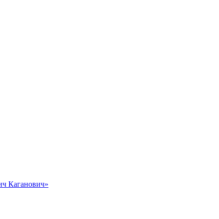
вич Каганович»