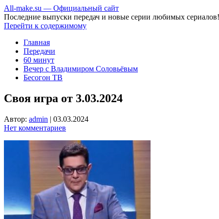
All-make.su — Официальный сайт
Последние выпуски передач и новые серии любимых сериалов
Перейти к содержимому
Главная
Передачи
60 минут
Вечер с Владимиром Соловьёвым
Бесогон ТВ
Своя игра от 3.03.2024
Автор:
admin
|
03.03.2024
Нет комментариев