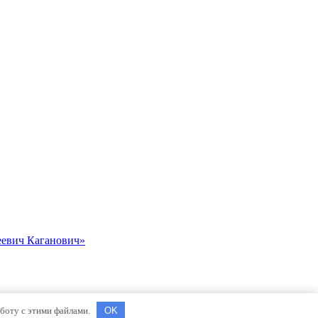
еевич Каганович»
аботу с этими файлами.
OK