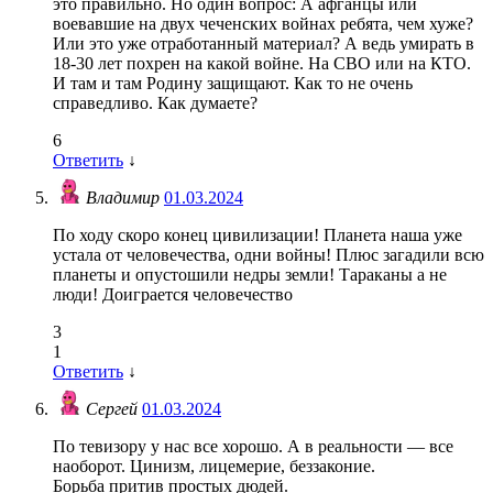
это правильно. Но один вопрос: А афганцы или
воевавшие на двух чеченских войнах ребята, чем хуже?
Или это уже отработанный материал? А ведь умирать в
18-30 лет похрен на какой войне. На СВО или на КТО.
И там и там Родину защищают. Как то не очень
справедливо. Как думаете?
6
Ответить
↓
Владимир
01.03.2024
По ходу скоро конец цивилизации! Планета наша уже
устала от человечества, одни войны! Плюс загадили всю
планеты и опустошили недры земли! Тараканы а не
люди! Доиграется человечество
3
1
Ответить
↓
Сергей
01.03.2024
По тевизору у нас все хорошо. А в реальности — все
наоборот. Цинизм, лицемерие, беззаконие.
Борьба притив простых дюдей.