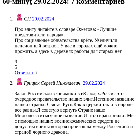
60-минẏƫ 29.02.2024
: 7 комментариев
СН
29.02.2024
Про элиту читайте в словаре Ожегова: «Лучшие
представители народа».
Про социальные обязательства врёте. Увеличили
пенсионный возраст. У вас в городах ещё можно
прожить, а здесь в деревнях работы для старых нет.
9
5
Ответить
↓
Грицюк Сергей Николаевич.
29.02.2024
Залог Российской экономики в е₴ людях.Россия это
очередное предательство наших элит.Истенное название
нашей страны- Святая Русь.Как в церкви так и в народе
все равны.Я советую вернуть Стране наше
Многодесятитысячное название.И чтоб враги знали- Мы
с помощью наших военнокосмических средств не
допустим войны которая произошла между Россенией и
страной чорного дракона.