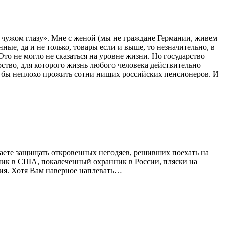
 чужом глазу». Мне с женой (мы не граждане Германии, живем
ные, да и не только, товары если и выше, то незначительно, в
Это не могло не сказаться на уровне жизни. Но государство
рство, для которого жизнь любого человека действительно
ли бы неплохо прожить сотни нищих российских пенсионеров. И
инаете защищать откровенных негодяев, решивших поехать на
нник в США, покалеченный охранник в России, пляски на
ния. Хотя Вам наверное наплевать…