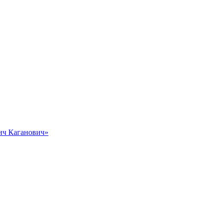
вич Каганович»