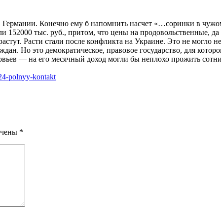
в Германии. Конечно ему б напомнить насчет «…соринки в чужом
 152000 тыс. руб., притом, что цены на продовольственные, да и
растут. Расти стали после конфликта на Украине. Это не могло н
аждан. Но это демократическое, правовое государство, для котор
овьев — на его месячный доход могли бы неплохо прожить сотн
024-polnyy-kontakt
ечены
*