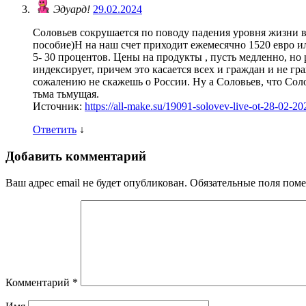
Эдуард!
29.02.2024
Соловьев сокрушается по поводу падения уровня жизни 
пособие)Н на наш счет приходит ежемесячно 1520 евро или
5- 30 процентов. Цены на продукты , пусть медленно, но 
индексирует, причем это касается всех и граждан и не гр
сожалению не скажешь о России. Ну а Соловьев, что Сол
тьма тьмущая.
Источник:
https://all-make.su/19091-solovev-live-ot-28-02-2
Ответить
↓
Добавить комментарий
Ваш адрес email не будет опубликован.
Обязательные поля пом
Комментарий
*