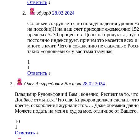
Ответить
↓
эдуард
28.02.2024
Соловьев сокрушается по поводу падения уровня ж
на пособие)Н на наш счет приходит ежемесячно 1520
пределах 5- 30 процентов. Цены на продукты , пусть
постоянно индексирует, причем это касается всех и
много значит. Чего к сожалению не скажешь о Росс
таких «соловьевых» у вас тьма тьмущая.
1
1
Ответить
↓
Олег Альфредович Василян
28.02.2024
Владимир Рудольфович! Вам , конечно, Респект за то, чт
Донбасс отмыться. Что еще Киркоров должен сделать, чт
кресте, оскорбления журналистов…. Даже обезьяна давно 
Можете подать на меня в суд за мое, отличное от Вашег
10
1
Ответить
↓