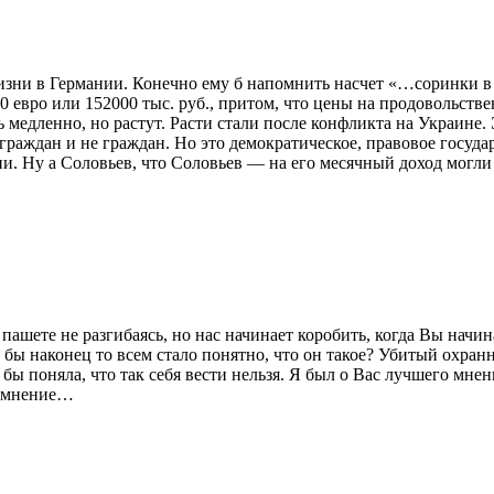
изни в Германии. Конечно ему б напомнить насчет «…соринки в
 евро или 152000 тыс. руб., притом, что цены на продовольствен
 медленно, но растут. Расти стали после конфликта на Украине. 
 граждан и не граждан. Но это демократическое, правовое госуда
ии. Ну а Соловьев, что Соловьев — на его месячный доход мог
о пашете не разгибаясь, но нас начинает коробить, когда Вы нач
о бы наконец то всем стало понятно, что он такое? Убитый охра
бы поняла, что так себя вести нельзя. Я был о Вас лучшего мне
о, мнение…