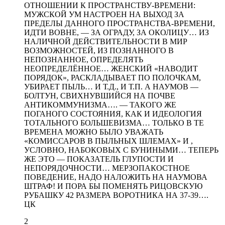
ОТНОШЕНИИ К ПРОСТРАНСТВУ-ВРЕМЕНИ:
МУЖСКОЙ УМ НАСТРОЕН НА ВЫХОД ЗА
ПРЕДЕЛЫ ДАННОГО ПРОСТРАНСТВА-ВРЕМЕНИ,
ИДТИ ВОВНЕ, — ЗА ОГРАДУ, ЗА ОКОЛИЦУ… ИЗ
НАЛИЧНОЙ ДЕЙСТВИТЕЛЬНОСТИ В МИР
ВОЗМОЖНОСТЕЙ, ИЗ ПОЗНАННОГО В
НЕПОЗНАННОЕ, ОПРЕДЕЛЯТЬ
НЕОПРЕДЕЛЁННОЕ… ЖЕНСКИЙ «НАВОДИТ
ПОРЯДОК», РАСКЛАДЫВАЕТ ПО ПОЛОЧКАМ,
УБИРАЕТ ПЫЛЬ… И Т.Д., И Т.П. А НАУМОВ —
БОЛТУН, СВИХНУВШИЙСЯ НА ПОЧВЕ
АНТИКОММУНИЗМА…. — ТАКОГО ЖЕ
ПОГАНОГО СОСТОЯНИЯ, КАК И ИДЕОЛОГИЯ
ТОТАЛЬНОГО БОЛЬШЕВИЗМА… ТОЛЬКО В ТЕ
ВРЕМЕНА МОЖНО БЫЛО УВАЖАТЬ
«КОМИССАРОВ В ПЫЛЬНЫХ ШЛЕМАХ» И ,
УСЛОВНО, НАБОКОВЫХ С БУНИНЫМИ… ТЕПЕРЬ
ЖЕ ЭТО — ПОКАЗАТЕЛЬ ГЛУПОСТИ И
НЕПОРЯДОЧНОСТИ… МЕРЗОПАКОСТНОЕ
ПОВЕДЕНИЕ, НАДО НАЛОЖИТЬ НА НАУМОВА
ШТРАФ! И ПОРА БЫ ПОМЕНЯТЬ РИЦОВСКУЮ
РУБАШКУ 42 РАЗМЕРА ВОРОТНИКА НА 37-39….
ЦК
2