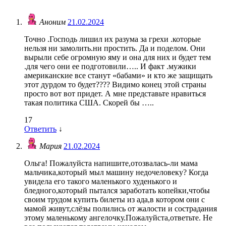
Аноним
21.02.2024
Точно .Господь лишил их разума за грехи .которые
нельзя ни замолить.ни простить. Да и поделом. Они
вырыли себе огромную яму и она для них и будет тем
.для чего они ее подготовили….. И факт .мужики
американские все станут «бабами» и кто же защищать
этот дурдом то будет???? Видимо конец этой страны
просто вот вот придет. А мне представьте нравиться
такая политика США. Скорей бы …..
17
Ответить
↓
Мария
21.02.2024
Ольга! Пожалуйста напишите,отозвалась-ли мама
мальчика,который мыл машину недочеловеку? Когда
увидела его такого маленького худенького и
бледного,который пытался заработать копейки,чтобы
своим трудом купить билеты из ада,в котором они с
мамой живут,слёзы полились от жалости и сострадания
этому маленькому ангелочку.Пожалуйста,ответьте. Не