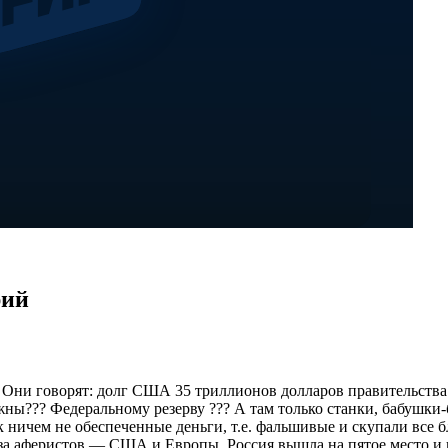
рий
Они говорят: долг США 35 триллионов долларов правительства 
жны??? Федеральному резерву ??? А там только станки, бабушки
ничем не обеспеченные деньги, т.е. фальшивые и скупали все бл
за аферистов — США и Европы. Россия вышла на пятое место и и