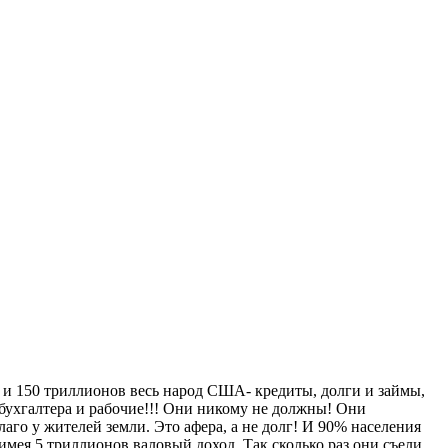
и 150 триллионов весь народ США- кредиты, долги и займы,
-бухгалтера и рабочие!!! Они никому не должны! Они
аго у жителей земли. Это афера, а не долг! И 90% населения
мея 5 триллионов валовый доход. Так сколько раз они съели