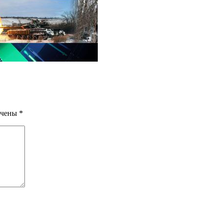
ечены
*