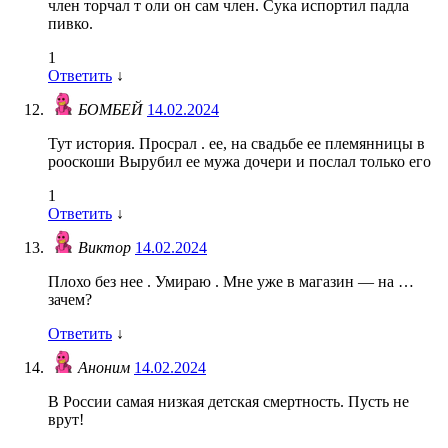
член торчал т оли он сам член. Сука испортил падла
пивко.
1
Ответить
↓
БОМБЕЙ
14.02.2024
Тут история. Просрал . ее, на свадьбе ее племянницы в
рооскоши Вырубил ее мужа дочери и послал только его
1
Ответить
↓
Виктор
14.02.2024
Плохо без нее . Умираю . Мне уже в магазин — на …
зачем?
Ответить
↓
Аноним
14.02.2024
В России самая низкая детская смертность. Пусть не
врут!