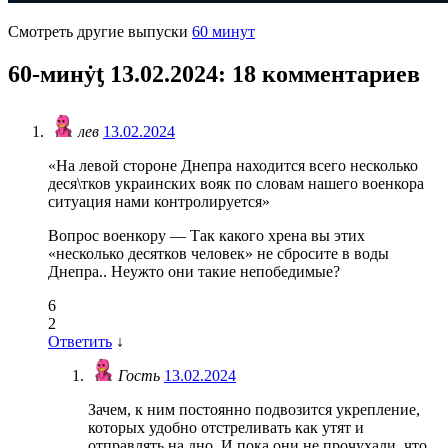
Смотреть другие выпуски
60 минут
60-минẏƫ 13.02.2024
: 18 комментариев
лев
13.02.2024
«На левой стороне Днепра находится всего несколько
деся\тков украинских вояк по словам нашего военкора
ситуация нами контролируется»
Вопрос военкору — Так какого хрена вы этих
«несколько десятков человек» не сбросите в воды
Днепра.. Неужто они такие непобедимые?
6
2
Ответить
↓
Гость
13.02.2024
Зачем, к ним постоянно подвозится укрепление,
которых удобно отстреливать как утят и
отправлять на дно. И пока они не прочухали, что