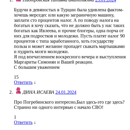
Будучи в девяностых в Турции была удивлена фактом-
хочешь мерседес или какую заграничную машину,
заплати сто процентов налог. А по поводу налога на
богатых я хочу сказать, что не должно быть у нас таких
богатых как Ивлеева, и прочие блогеры, одна порча от
них для подростков и молодежи. Пусть платят налог 90
процентов с типа заработанного, хоть государству
польза и может желание пропадет скакать мартышками
и пудрить мозги молодежи.
Я под впечатлением воскресного вечера и выступления
Маргариты Симонян и Вашей реакции.
С большим уважением
15
Ответить
↓
ДИНА ИСАЕВА
24.01.2024
Про Погребинского интересно,Был здесь-это где здесь?
Странно ни одного интервью с начало СВО!
1
Ответить
↓