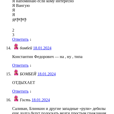
Я напоминаю если кому интересно
Я Вангую
Я
Я
Я👎👎👎
2
3
Ответить
↓
бомбей
18.01.2024
Константин Федорович — на , ну , типа
Ответить
↓
БОМБЕЙ
18.01.2024
ОТДЫХАЕТ
Ответить
↓
Гость
18.01.2024
Саливан, Блинкин и другие западные «рули» дебилы
еще долго будут полоскать мозги простым гражданам.