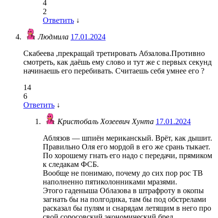
4
2
Ответить
↓
Людмила
17.01.2024
Скабеева ,прекращай третировать Абзалова.Противно
смотреть, как даёшь ему слово и тут же с первых секунд
начинаешь его перебивать. Считаешь себя умнее его ?
14
6
Ответить
↓
Кристобаль Хозеевич Хунта
17.01.2024
Аблязов — шпиён мериканскый. Врёт, как дышит.
Правильно Оля его мордой в его же срань тыкает.
По хорошему гнать его надо с передачи, прямиком
к следакам ФСБ.
Вообще не понимаю, почему до сих пор рос ТВ
наполненно пятиколонниками мразями.
Этого гаденыша Облазова в штрафроту в окопы
загнать бы на полгодика, там бы под обстрелами
расказал бы пулям и снарядам летящим в него про
свой соросовский экономический бред.