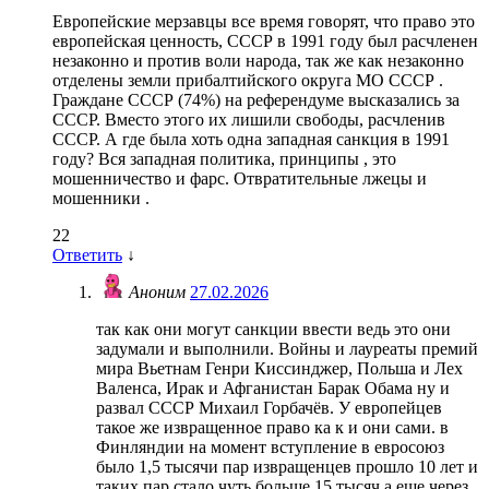
Европейские мерзавцы все время говорят, что право это
европейская ценность, СССР в 1991 году был расчленен
незаконно и против воли народа, так же как незаконно
отделены земли прибалтийского округа МО СССР .
Граждане СССР (74%) на референдуме высказались за
СССР. Вместо этого их лишили свободы, расчленив
СССР. А где была хоть одна западная санкция в 1991
году? Вся западная политика, принципы , это
мошенничество и фарс. Отвратительные лжецы и
мошенники .
22
Ответить
↓
Аноним
27.02.2026
так как они могут санкции ввести ведь это они
задумали и выполнили. Войны и лауреаты премий
мира Вьетнам Генри Киссинджер, Польша и Лех
Валенса, Ирак и Афганистан Барак Обама ну и
развал СССР Михаил Горбачёв. У европейцев
такое же извращенное право ка к и они сами. в
Финляндии на момент вступление в евросоюз
было 1,5 тысячи пар извращенцев прошло 10 лет и
таких пар стало чуть больше 15 тысяч а еще через