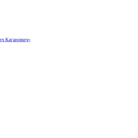
вич Каганович»