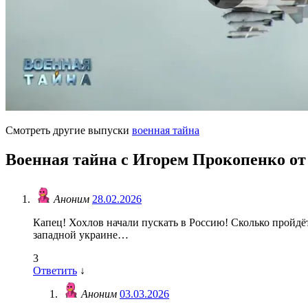
Смотреть другие выпуски
военная тайна
Военная тайна с Игорем Прокопенко от 
Аноним
28.02.2026
Капец! Хохлов начали пускать в Россию! Сколько пройдёт
западной украине…
3
Ответить
↓
Аноним
03.03.2026