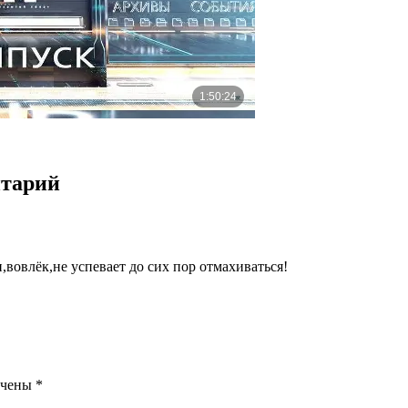
нтарий
лёк,не успевает до сих пор отмахиваться!
ечены
*