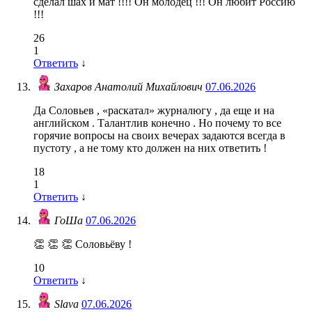
сделал шах и мат !!!! Он молодец !!! Он любит Россию
!!!
26
1
Ответить
↓
Захаров Анатолий Михайлович
07.06.2026
Да Соловьев , «раскатал» журналюгу , да еще и на
английском . Талантлив конечно . Но почему то все
горячие вопросы на своих вечерах задаются всегда в
пустоту , а не тому кто должен на них ответить !
18
1
Ответить
↓
ГоШа
07.06.2026
👏 👏 👏 Соловьёву !
10
Ответить
↓
Slava
07.06.2026