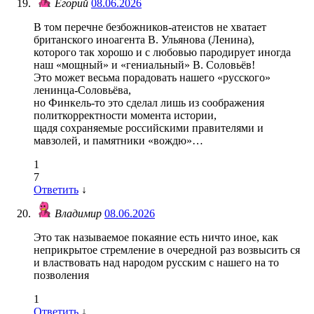
Егорий
08.06.2026
В том перечне безбожников-атеистов не хватает
британского иноагента В. Ульянова (Ленина),
которого так хорошо и с любовью пародирует иногда
наш «мощный» и «гениальный» В. Соловьёв!
Это может весьма порадовать нашего «русского»
ленинца-Соловьёва,
но Финкель-то это сделал лишь из соображения
политкорректности момента истории,
щадя сохраняемые российскими правителями и
мавзолей, и памятники «вождю»…
1
7
Ответить
↓
Владимир
08.06.2026
Это так называемое покаяние есть ничто иное, как
неприкрытое стремление в очередной раз возвысить ся
и властвовать над народом русским с нашего на то
позволения
1
Ответить
↓