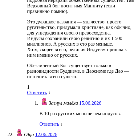
подобная иерархия божественных сущностей. Там
Верховный бог носит имя Манниту (если
правильно помню).
Это дурацкое названия — язычество, просто
ругательство, придумали христиане, как обычно,
для утверждения своего превосходства.
Индусы сохранили свою религию и их 1 500
миллионов. А русских в сто раз меньше.
Хотя, скорее всего, религия Индуизм пришла к
ним именно от русских.
Обезличенный Бог существует только в
разновидности Буддизме, в Даосизме где Дао —
источник всего сущего.
1
Ответить
↓
Загнул малёха
15.06.2026
В 10 раз русских меньше чем индусов.
Ответить
↓
Olga
12.06.2026