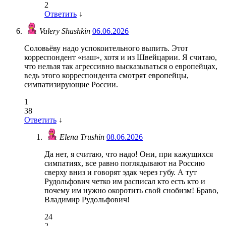
2
Ответить
↓
Valery Shashkin
06.06.2026
Соловьёву надо успокоительного выпить. Этот
корреспондент «наш», хотя и из Швейцарии. Я считаю,
что нельзя так агрессивно высказываться о европейцах,
ведь этого корреспондента смотрят европейцы,
симпатизирующие России.
1
38
Ответить
↓
Elena Trushin
08.06.2026
Да нет, я считаю, что надо! Они, при кажущихся
симпатиях, все равно поглядывают на Россию
сверху вниз и говорят эдак через губу. А тут
Рудольфович четко им расписал кто есть кто и
почему им нужно окоротить свой снобизм! Браво,
Владимир Рудольфович!
24
2