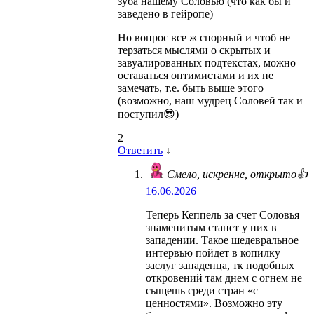
зуба нашему Соловью (что как бы и
заведено в гейропе)
Но вопрос все ж спорный и чтоб не
терзаться мыслями о скрытых и
завуалированных подтекстах, можно
оставаться оптимистами и их не
замечать, т.е. быть выше этого
(возможно, наш мудрец Соловей так и
поступил😎)
2
Ответить
↓
Смело, искренне, открыто👍
16.06.2026
Теперь Кеппель за счет Соловья
знаменитым станет у них в
западении. Такое шедевральное
интервью пойдет в копилку
заслуг западенца, тк подобных
откровений там днем с огнем не
сыщешь среди стран «с
ценностями». Возможно эту