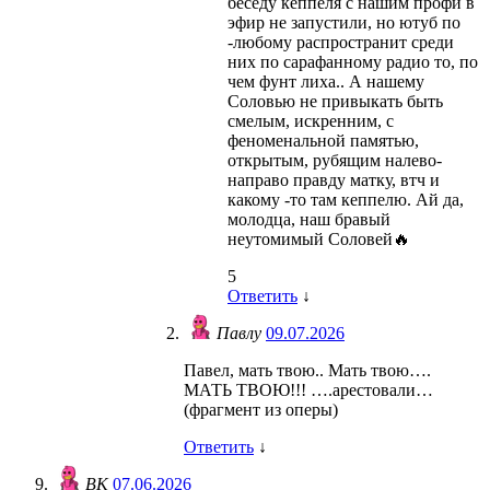
беседу кеппеля с нашим профи в
эфир не запустили, но ютуб по
-любому распространит среди
них по сарафанному радио то, по
чем фунт лиха.. А нашему
Соловью не привыкать быть
смелым, искренним, с
феноменальной памятью,
открытым, рубящим налево-
направо правду матку, втч и
какому -то там кеппелю. Ай да,
молодца, наш бравый
неутомимый Соловей🔥
5
Ответить
↓
Павлу
09.07.2026
Павел, мать твою.. Мать твою….
МАТЬ ТВОЮ!!! ….арестовали…
(фрагмент из оперы)
Ответить
↓
ВК
07.06.2026