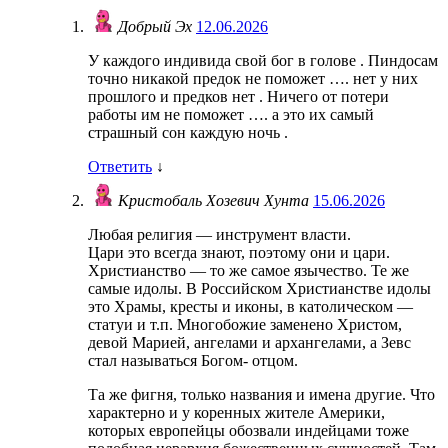
Добрый Эх
12.06.2026
У каждого индивида свой бог в голове . Пиндосам
точно никакой предок не поможет …. нет у них
прошлого и предков нет . Ничего от потери
работы им не поможет …. а это их самый
страшный сон каждую ночь .
Ответить
↓
Кристобаль Хозевич Хунта
15.06.2026
Любая религия — инструмент власти.
Цари это всегда знают, поэтому они и цари.
Христианство — то же самое язычество. Те же
самые идолы. В Российском Христианстве идолы
это Храмы, кресты и иконы, в католическом —
статуи и т.п. Многобожие заменено Христом,
девой Марией, ангелами и архангелами, а Зевс
стал называться Богом- отцом.
Та же фигня, только названия и имена другие. Что
характерно и у коренных жителе Америки,
которых европейцы обозвали индейцами тоже