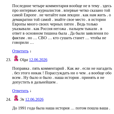
Последние четыре комментария вообще не в тему . здесь
про интервью журналистов . впервые четко сказано той
самой Европе . не читайте нам лекции . как нам жить . о
демакратии той самой . знайте свое место . в истории
Европы много своих черных пятен . Ведь только
указывали . как Россия негожа . пальцем тыкали . в
ответ в основном тишина была . Да были заявления по
фактам . но … СВО … кто сушать станет … чтобы не
говорили …
Ответить
↓
Olga
12.06.2026
Поправка . пять комментарий . Как же . если не нагадить
. без этого никак ! Порассуждать ни о чем . а вообще обо
всем . Ну было и было . наша история . принять и не
допустить в дальнейшем .
Ответить
↓
Эх
12.06.2026
До 1991 года была наша история … потом пошла ваша .