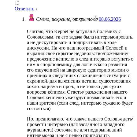
13
Ответить
↓
Смело, искренне, открыто👍
08.06.2026
Считаю, что Keppel не вступал в полемику с
Соловьевым, тк его задача была интервьюировать,
а не дискутировать и подпрыгивать в ходе
дискуссии. На что наш неотразимый Соловей и
выразил свое скрытое недовольство/пожелание/
предложение кёппелю в след.интервью вступать с
ним в спор/полемику для логического развития
его озвученной на широкую аудиторию мысли о
причинах и следствиях сложившейся ситуации с
окраиной, для выяснения истины существования
хохло-нацизма и проч., а не только для сухих
вопросов кёппеля. Ответы/ разъяснения нашего
Соловья кёппелю уже будут домысливать его и
наши зрители (если след. интервью суждено будет
состояться)
Но, предполагаю, что задача нашего Соловья дать/
провести интервью (для засланного западного
журналиста) состояла не для подпрыгиваний
интервьюера и не с целью пригвоздить