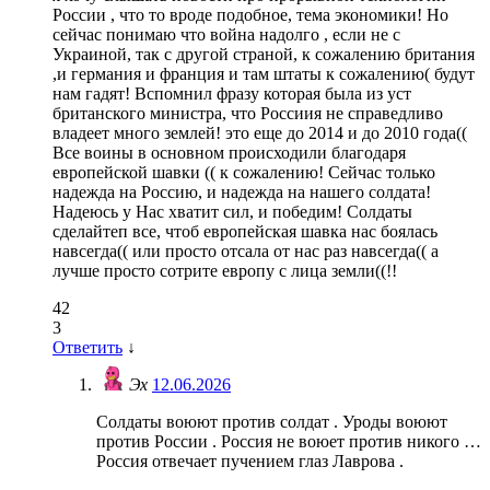
России , что то вроде подобное, тема экономики! Но
сейчас понимаю что война надолго , если не с
Украиной, так с другой страной, к сожалению британия
,и германия и франция и там штаты к сожалению( будут
нам гадят! Вспомнил фразу которая была из уст
британского министра, что Россиия не справедливо
владеет много землей! это еще до 2014 и до 2010 года((
Все воины в основном происходили благодаря
европейской шавки (( к сожалению! Сейчас только
надежда на Россию, и надежда на нашего солдата!
Надеюсь у Нас хватит сил, и победим! Солдаты
сделайтеп все, чтоб европейская шавка нас боялась
навсегда(( или просто отсала от нас раз навсегда(( а
лучше просто сотрите европу с лица земли((!!
42
3
Ответить
↓
Эх
12.06.2026
Солдаты воюют против солдат . Уроды воюют
против России . Россия не воюет против никого …
Россия отвечает пучением глаз Лаврова .