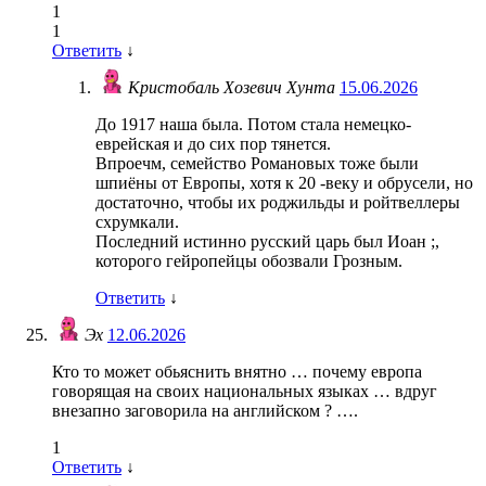
1
1
Ответить
↓
Кристобаль Хозевич Хунта
15.06.2026
До 1917 наша была. Потом стала немецко-
еврейская и до сих пор тянется.
Впроечм, семейство Романовых тоже были
шпиёны от Европы, хотя к 20 -веку и обрусели, но
достаточно, чтобы их роджильды и ройтвеллеры
схрумкали.
Последний истинно русский царь был Иоан ;,
которого гейропейцы обозвали Грозным.
Ответить
↓
Эх
12.06.2026
Кто то может обьяснить внятно … почему европа
говорящая на своих национальных языках … вдруг
внезапно заговорила на английском ? ….
1
Ответить
↓