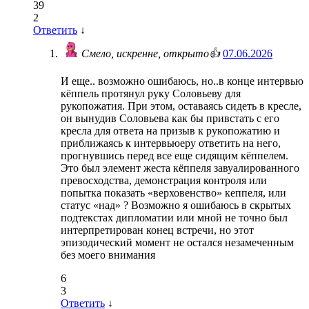
39
2
Ответить
↓
Смело, искренне, открыто👍
07.06.2026
И еще.. возможно ошибаюсь, но..в конце интервью
кёппель протянул руку Соловьеву для
рукопожатия. При этом, оставаясь сидеть в кресле,
он вынудив Соловьева как бы привстать с его
кресла для ответа на призыв к рукопожатию и
приближаясь к интервьюеру ответить на него,
прогнувшись перед все еще сидящим кёппелем.
Это был элемент жеста кёппеля завуалированного
превосходства, демонстрация контроля или
попытка показать «верховенство» кеппеля, или
статус «над» ? Возможно я ошибаюсь в скрытых
подтекстах дипломатии или мной не точно был
интерпретирован конец встречи, но этот
эпизодический момент не остался незамеченным
без моего внимания
6
3
Ответить
↓