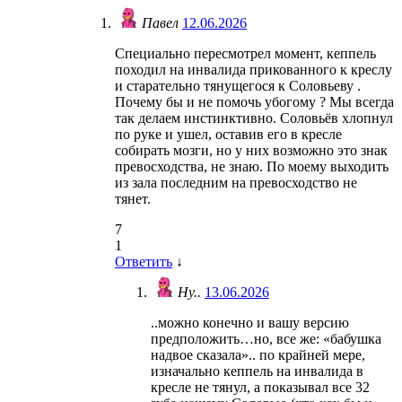
Павел
12.06.2026
Специально пересмотрел момент, кеппель
походил на инвалида прикованного к креслу
и старательно тянущегося к Соловьеву .
Почему бы и не помочь убогому ? Мы всегда
так делаем инстинктивно. Соловьёв хлопнул
по руке и ушел, оставив его в кресле
собирать мозги, но у них возможно это знак
превосходства, не знаю. По моему выходить
из зала последним на превосходство не
тянет.
7
1
Ответить
↓
Ну..
13.06.2026
..можно конечно и вашу версию
предположить…но, все же: «бабушка
надвое сказала».. по крайней мере,
изначально кеппель на инвалида в
кресле не тянул, а показывал все 32