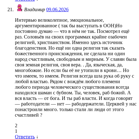
Владимир
09.06.2026
Интервью великолепное, эмоциональное,
аргументированное ( так бы выступать в ООН)Но
постоянно думаю — что в нём не так. Посмотрел ещё
раз. Соловьёв на своих программах крайне озабочен
религией, христианством. Именно здесь источник
благоденствия. Но ещё ни одна религия так сказать
божественного происхождения, не сделала ни один
народ счастливым, свободным и мирным. У славян была
своя земная религия, своя вера. . Да, языческая, да,
многобожие. Но если бы её не утопили в крови… Но
что имеем, то имеем. Религия всегда шла рука об руку с
любой властью. Рядом с вождём любого племени
любого периода человеческого существования всегда
находился шаман с бубном. Ты, человек, раб божий. А
вся власть — от бога. И ты раб власти. И когда говорят
— работодатели — нет — рабодержатели. Церквей у нас
понастроили много. только стали ли люди от этого
счастливей ?
2
1
Ответить
↓