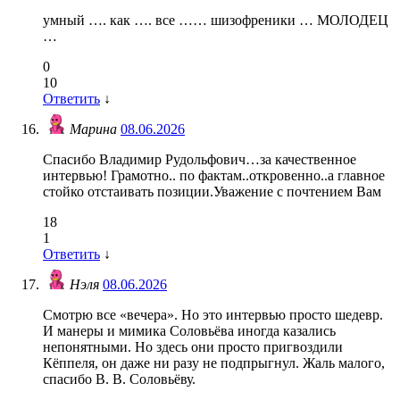
умный …. как …. все …… шизофреники … МОЛОДЕЦ
…
0
10
Ответить
↓
Марина
08.06.2026
Спасибо Владимир Рудольфович…за качественное
интервью! Грамотно.. по фактам..откровенно..а главное
стойко отстаивать позиции.Уважение с почтением Вам
18
1
Ответить
↓
Нэля
08.06.2026
Смотрю все «вечера». Но это интервью просто шедевр.
И манеры и мимика Соловьёва иногда казались
непонятными. Но здесь они просто пригвоздили
Кёппеля, он даже ни разу не подпрыгнул. Жаль малого,
спасибо В. В. Соловьёву.