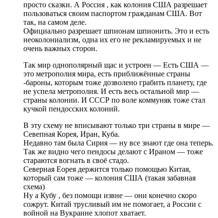
просто сказки. А Россия , как колония США разрешает
пользоваться своим паспортом гражданам США. Вот
так, на самом деле.
Официально разрешает шпионам шпионить. Это и есть
неоколониализм, одна их его не рекламируемых и не
очень важных сторон.
Так мир однополярный щас и устроен — Есть США —
это метрополия мира, есть приближённые страны
-бароны, которым тоже дозволено грабить планету, где
не успела метрополия. И есть весь остальной мир —
страны колонии. И СССР по воле коммуняк тоже стал
кучкой пендосских колоний.
В эту схему не вписывают только три страны в мире —
Севепная Корея, Иран, Куба.
Недавно там была Сирия — ну все знают где она теперь.
Так же видно чего пендосы делают с Ираном — тоже
стараются вогнать в своё стадо.
Северная Еорея держится только помощью Китая,
который сам тоже — колония США (такая забавная
схема)
Ну а Кубу , без помощи извне — они конечно скоро
сожрут. Китай трусливый им не помогает, а России с
войной на Вукраине хлопот хватает.