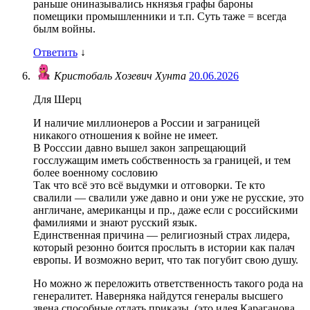
раньше ониназывались нкнязья графы бароны
помещики промышленники и т.п. Суть таже = всегда
былм войны.
Ответить
↓
Кристобаль Хозевич Хунта
20.06.2026
Для Шерц
И наличие миллионеров а России и заграницей
никакого отношения к войне не имеет.
В Росссии давно вышел закон запрещающий
госслужащим иметь собственность за границей, и тем
более военному сословию
Так что всё это всё выдумки и отговорки. Те кто
свалили — свалили уже давно и они уже не русские, это
англичане, американцы и пр., даже если с российскими
фамилиями и знают русский язык.
Единственная причина — религиозный страх лидера,
который резонно боится прослыть в истории как палач
европы. И возможно верит, что так погубит свою душу.
Но можно ж переложить ответственность такого рода на
генералитет. Наверняка найдутся генералы высшего
звена способные отдать приказы. (это идея Караганова,