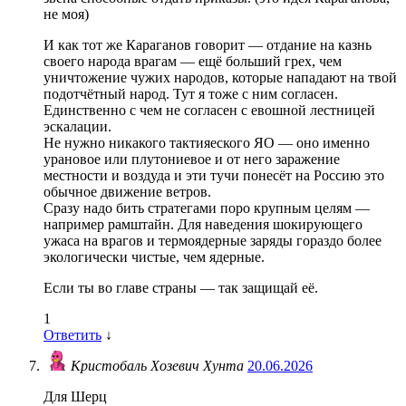
не моя)
И как тот же Караганов говорит — отдание на казнь
своего народа врагам — ещё больший грех, чем
уничтожение чужих народов, которые нападают на твой
подотчётный народ. Тут я тоже с ним согласен.
Единственно с чем не согласен с евошной лестницей
эскалации.
Не нужно никакого тактияеского ЯО — оно именно
урановое или плутониевое и от него заражение
местности и воздуда и эти тучи понесёт на Россию это
обычное движение ветров.
Сразу надо бить стратегами поро крупным целям —
например рамштайн. Для наведения шокирующего
ужаса на врагов и термоядерные заряды гораздо более
экологически чистые, чем ядерные.
Если ты во главе страны — так защищай её.
1
Ответить
↓
Кристобаль Хозевич Хунта
20.06.2026
Для Шерц