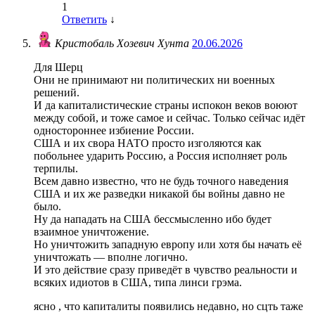
1
Ответить
↓
Кристобаль Хозевич Хунта
20.06.2026
Для Шерц
Они не принимают ни политических ни военных
решений.
И да капиталистические страны испокон веков воюют
между собой, и тоже самое и сейчас. Только сейчас идёт
одностороннее избиение России.
США и их свора НАТО просто изголяются как
побольнее ударить Россию, а Россия исполняет роль
терпилы.
Всем давно известно, что не будь точного наведения
США и их же разведки никакой бы войны давно не
было.
Ну да нападать на США бессмысленно ибо будет
взаимное уничтожение.
Но уничтожить западную европу или хотя бы начать её
уничтожать — вполне логично.
И это действие сразу приведёт в чувство реальности и
всяких идиотов в США, типа линси грэма.
ясно , что капиталиты появились недавно, но сцть таже