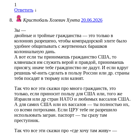
1
Ответить
↓
Кристобаль Хозевич Хунта
20.06.2026
Зы —
двойные и тройные гражданства — это только в
колониях разрешено, чтобы компрадорской элите было
удобнее общипывать с жертвенных барашков
колониальную дань.
А вот если ты принимаешь гражданство США, то
клянешься им служить верой и правдой, принимаешь
присягу, иначе тебе граждпнство не дадут. И если вдруг
решишь чё-нить сделать в пользу России или др. страны
тебя посадят в тюрьму или казнят.
Так что все эти сказки про много гражданств, это
только, если приносит пользу для США или, того же
Израиля или др стран НАТО и любимых вассалов США.
А для самих США или их вассалов — ты полностью их,
со всеми потрохами. Если ЦРУ тебе не разрешило
использовать загран. паспорт — ты сразу там
преступник.
Так что все эти сказки про «где хочу там живу» —