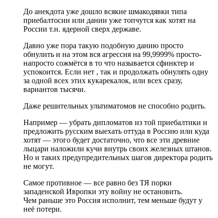
До анекдота уже дошло всякие шмакодявки типа
приебалтосии или дании уже топчутся как хотят на
России т.н. ядерной сверх державе.
Давно уже пора такую подобную данию просто
обнулить и на этом вся агрессия на 99,9999% просто-
напросто сожмётся в то что называется сфинктер и
успокоится. Если нет , так и продолжать обнулять одну
за одной всех этих кукарекалок, или всех сразу,
вариантов тысячи.
Даже решительных ультиматомов не способно родить.
Например — убрать дипломатов из той приебалтики и
предложить русским выехать оттуда в Россию или куда
хотят — этого будет достаточно, что все эти древние
лыцари наложили кучи внутрь своих железных штанов.
Но и таких предупредительных шагов директора родить
не могут.
Самое противное — все равно без ТЯ порки
западенской Ивропки эту войну не остановить.
Чем раньше это Россия исполнит, тем меньше будут у
неё потери.